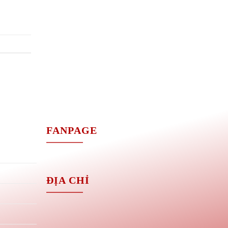
M
FANPAGE
ĐỊA CHỈ