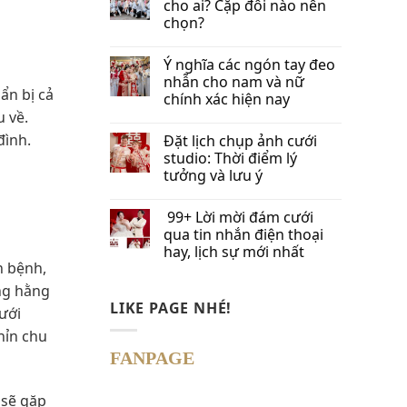
cho ai? Cặp đôi nào nên
chọn?
Ý nghĩa các ngón tay đeo
nhẫn cho nam và nữ
ẩn bị cả
chính xác hiện nay
u về.
đình.
Đặt lịch chụp ảnh cưới
studio: Thời điểm lý
tưởng và lưu ý
99+ Lời mời đám cưới
qua tin nhắn​ điện thoại
hay, lịch sự mới nhất
h bệnh,
ng hằng
LIKE PAGE NHÉ!
cưới
hỉn chu
FANPAGE
 sẽ gặp