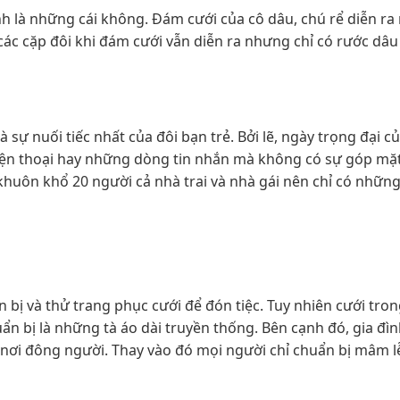
h là những cái không. Đám cưới của cô dâu, chú rể diễn ra
c cặp đôi khi đám cưới vẫn diễn ra nhưng chỉ có rước dâu 
sự nuối tiếc nhất của đôi bạn trẻ. Bởi lẽ, ngày trọng đại c
iện thoại hay những dòng tin nhắn mà không có sự góp mặ
khuôn khổ 20 người cả nhà trai và nhà gái nên chỉ có nhữn
n bị và thử trang phục cưới để đón tiệc. Tuy nhiên cưới tro
uẩn bị là những tà áo dài truyền thống. Bên cạnh đó, gia đìn
 nơi đông người. Thay vào đó mọi người chỉ chuẩn bị mâm l