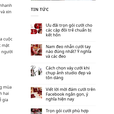
 nhanh
TIN TỨC
và xin
Ưu đãi trọn gói cưới cho
các cặp đôi trẻ chuẩn bị
kết hôn
ủa cuộc
t mặt
Nam đeo nhẫn cưới tay
nào đúng nhất​? Ý nghĩa
g người
và các đeo
Cách chọn váy cưới khi
chụp ảnh studio đẹp và
tôn dáng
ng mùa
Viết lời mời đám cưới trên
h hai
Facebook​ ngắn gọn, ý
nghĩa hiện nay
ễ gia
Trọn gói cưới phù hợp