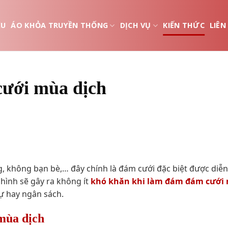
ỆU
ÁO KHỎA TRUYỀN THỐNG
DỊCH VỤ
KIẾN THỨC
LIÊN
cưới mùa dịch
, không bạn bè,… đây chính là đám cưới đặc biệt được diễn
 hình sẽ gây ra không ít
khó khăn khi làm đám đám cưới
ự hay ngân sách.
mùa dịch