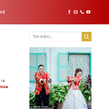
 HỆ
 ra
 mùa