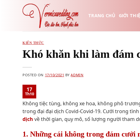
Skip
to
TRANG CHỦ
GIỚI THI
content
KIẾN THỨC
Khó khăn khi làm đám 
POSTED ON
17/10/2021
BY
ADMIN
17
Th10
Không tiệc tùng, không xe hoa, không phô trương
trong đại đại dịch Covid-Covid-19. Cưới trong tình
dịch
về thời gian, quy mô, số lượng người tham d
1. Những cái không trong đám cưới 