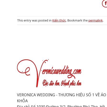
This entry was posted in
Kiến thức
. Bookmark the
permalink
.
VERONICA WEDDING - THƯƠNG HIỆU SỐ 1 VỀ ÁO
KHỎA
Địa chỉ: Số 1030 Đường 3/2, Phường Phú Thọ, Hồ