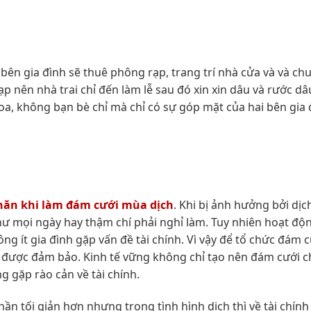
 bên gia đình sẽ thuê phông rạp, trang trí nhà cửa và và chu
p nên nhà trai chỉ đến làm lễ sau đó xin xin dâu và rước dâ
, không bạn bè chỉ mà chỉ có sự góp mặt của hai bên gia 
hăn khi làm đám cưới mùa dịch
. Khi bị ảnh hưởng bởi dịc
ư mọi ngày hay thậm chí phải nghỉ làm. Tuy nhiên hoạt độ
ông ít gia đình gặp vấn đề tài chính. Vì vậy để tổ chức đám 
n được đảm bảo. Kinh tế vững không chỉ tạo nên đám cưới c
 gặp rào cản về tài chính.
ần tối giản hơn nhưng trong tình hình dịch thì về tài chính