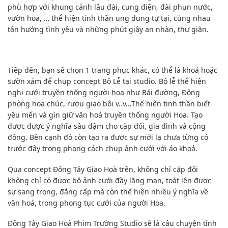
phù hợp với khung cảnh lâu đài, cung điện, đài phun nước,
vườn hoa, … thể hiện tinh thần ung dung tự tại, cùng nhau
tận hưởng tình yêu và những phút giây an nhàn, thư giãn.
Tiếp đến, bạn sẽ chọn 1 trang phục khác, có thể là khoả hoặc
sườn xám để chụp concept Bộ Lễ tại studio. Bộ lễ thể hiện
nghi cưới truyền thống người hoa như Bái đường, Động
phòng hoa chúc, rượu giao bôi v..v…Thể hiện tinh thần biết
yêu mến và gìn giữ văn hoá truyền thống người Hoa. Tạo
được được ý nghĩa sâu đậm cho cặp đôi, gia đình và cộng
đồng. Bên cạnh đó còn tạo ra được sự mới lạ chưa từng có
trước đây trong phong cách chụp ảnh cưới với áo khoả.
Qua concept Đông Tây Giao Hoà trên, không chỉ cặp đôi
không chỉ có được bộ ảnh cưới đầy lãng mạn, toát lên được
sự sang trọng, đẳng cấp mà còn thể hiện nhiều ý nghĩa về
văn hoá, trong phong tục cưới của người Hoa.
Đông Tây Giao Hoà Phim Trường Studio sẽ là câu chuyện tình