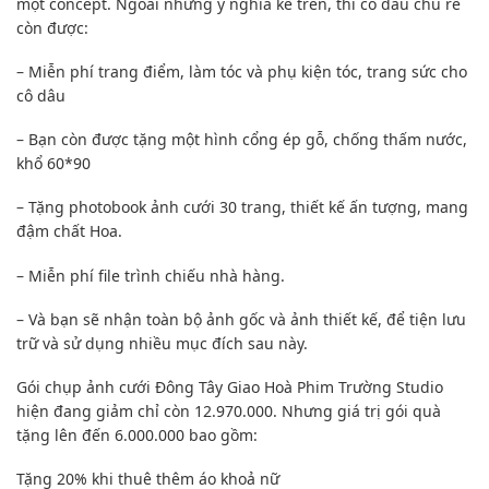
một concept. Ngoài những ý nghĩa kể trên, thì cô dâu chú rể
còn được:
– Miễn phí trang điểm, làm tóc và phụ kiện tóc, trang sức cho
cô dâu
– Bạn còn được tặng một hình cổng ép gỗ, chống thấm nước,
khổ 60*90
– Tặng photobook ảnh cưới 30 trang, thiết kế ấn tượng, mang
đậm chất Hoa.
– Miễn phí file trình chiếu nhà hàng.
– Và bạn sẽ nhận toàn bộ ảnh gốc và ảnh thiết kế, để tiện lưu
trữ và sử dụng nhiều mục đích sau này.
Gói chụp ảnh cưới Đông Tây Giao Hoà Phim Trường Studio
hiện đang giảm chỉ còn 12.970.000. Nhưng giá trị gói quà
tặng lên đến 6.000.000 bao gồm:
Tặng 20% khi thuê thêm áo khoả nữ