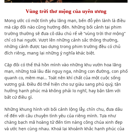
Vùng trời thơ mộng của uyên ương
Mong ước có một tình yêu lãng mạn, bến đỗ yên lành là điều
mà cặp đôi nào cũng hướng đến. Những bối cảnh tại phim
trường thường sẽ đưa cô dâu chú rể về “vùng trời thơ mộng”
chỉ có hai người. Vượt lên những cảnh sắc thông thường,
những cảnh được tạo dựng trong phim trường đều có chủ
đích riêng, mang lại những ý nghĩa khác biệt.
Cặp đôi có thể thả hồn mình vào những khu vườn hoa lãng
mạn, những toà lâu đài nguy nga, những con đường, con phố
quanh co, mềm mại… Toát nên khí chất của một cuộc sống
vương giả. Điều đó thể hiện cho sự giàu sang phú quý, tận
hưởng hạnh phúc mà không phải lo nghĩ, hay bận tâm với
bất cứ điều gì.
Những khung hình với bối cảnh lộng lẫy, chỉn chu, đưa dâu
rể đến với câu chuyện tình yêu của riêng mình. Tựa như
chàng bạch mã hoàng tử đến tìm nàng công chúa xinh đẹp
và ước hẹn cùng nhau. Khoá lại khoảnh khắc hạnh phúc của