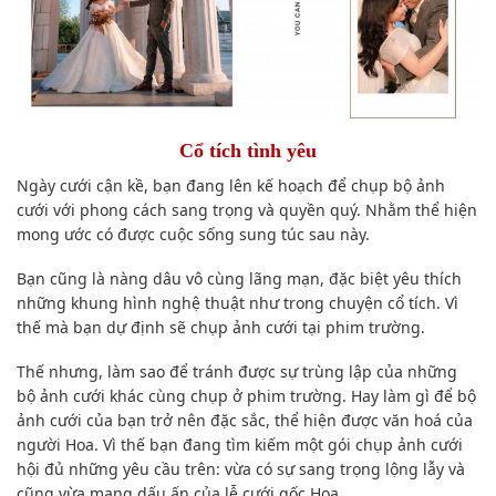
Cổ tích tình yêu
Ngày cưới cận kề, bạn đang lên kế hoạch để chụp bộ ảnh
cưới với phong cách sang trọng và quyền quý. Nhằm thể hiện
mong ước có được cuộc sống sung túc sau này.
Bạn cũng là nàng dâu vô cùng lãng mạn, đặc biệt yêu thích
những khung hình nghệ thuật như trong chuyện cổ tích. Vì
thế mà bạn dự định sẽ chụp ảnh cưới tại phim trường.
Thế nhưng, làm sao để tránh được sự trùng lập của những
bộ ảnh cưới khác cùng chụp ở phim trường. Hay làm gì để bộ
ảnh cưới của bạn trở nên đặc sắc, thể hiện được văn hoá của
người Hoa. Vì thế bạn đang tìm kiếm một gói chụp ảnh cưới
hội đủ những yêu cầu trên: vừa có sự sang trọng lộng lẫy và
cũng vừa mang dấu ấn của lễ cưới gốc Hoa.