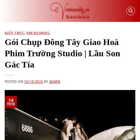
Skip
to
content
KIẾN THỨC
,
PREWEDDING
Gói Chụp Đông Tây Giao Hoà
Phim Trường Studio | Lầu Son
Gác Tía
POSTED ON
14/10/2024
BY
ADMIN
14
Th10