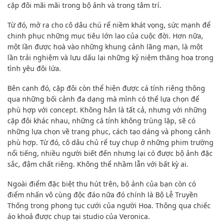
cặp đôi mãi mãi trong bộ ảnh và trong tâm trí.
Từ đó, mở ra cho cô dâu chú rể niềm khát vọng, sức mạnh để
chinh phục những mục tiêu lớn lao của cuộc đời. Hơn nữa,
một lần được hoà vào những khung cảnh lãng mạn, là một
lần trải nghiệm và lưu dấu lại những kỷ niệm thăng hoa trong
tình yêu đôi lứa.
Bên cạnh đó, cặp đôi còn thể hiện được cá tính riêng thông
qua những bối cảnh đa dạng mà mình có thể lựa chọn để
phù hợp với concept. Không hẳn là tất cả, nhưng với những
cặp đôi khác nhau, những cá tính không trùng lặp, sẽ có
những lựa chọn về trang phục, cách tạo dáng và phong cảnh
phù hợp. Từ đó, cô dâu chủ rể tuy chụp ở những phim trường
nổi tiếng, nhiều người biết đến nhưng lại có được bộ ảnh đặc
sắc, đậm chất riêng. Không thể nhầm lẫn với bất kỳ ai.
Ngoài điểm đặc biệt thu hút trên, bộ ảnh của bạn còn có
điểm nhấn vô cùng độc đáo nữa đó chính là Bộ Lễ Truyền
Thống trong phong tục cưới của người Hoa. Thông qua chiếc
áo khoả được chụp tại studio của Veronica.