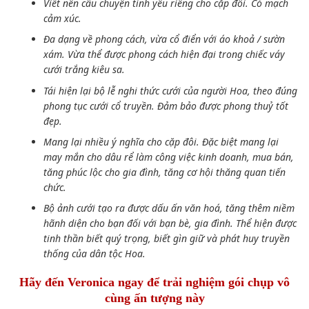
Viết nên câu chuyện tình yêu riêng cho cặp đôi. Có mạch
cảm xúc.
Đa dạng về phong cách, vừa cổ điển với áo khoả / sườn
xám. Vừa thể được phong cách hiện đại trong chiếc váy
cưới trắng kiêu sa.
Tái hiện lại bộ lễ nghi thức cưới của người Hoa, theo đúng
phong tục cưới cổ truyền. Đảm bảo được phong thuỷ tốt
đẹp.
Mang lại nhiều ý nghĩa cho cặp đôi. Đặc biệt mang lại
may mắn cho dâu rể làm công việc kinh doanh, mua bán,
tăng phúc lộc cho gia đình, tăng cơ hội thăng quan tiến
chức.
Bộ ảnh cưới tạo ra được dấu ấn văn hoá, tăng thêm niềm
hãnh diện cho bạn đối với bạn bè, gia đình. Thể hiện được
tinh thần biết quý trọng, biết gìn giữ và phát huy truyền
thống của dân tộc Hoa.
Hãy đến Veronica ngay để trải nghiệm gói chụp vô
cùng ấn tượng này