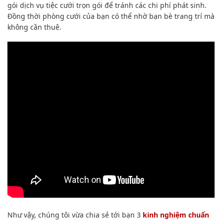
gói dịch vụ tiệc cưới trọn gói để tránh các chi phí phát sinh.
Đồng thời phòng cưới của bạn có thể nhờ bạn bè trang trí mà
không cần thuê.
Như vậy, chúng tôi vừa chia sẻ tới bạn 3
kinh nghiệm chuẩn