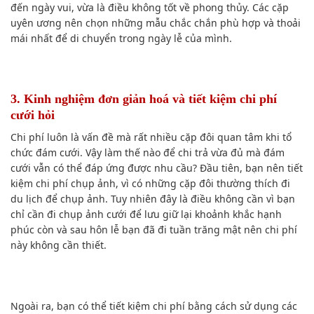
đến ngày vui, vừa là điều không tốt về phong thủy. Các cặp
uyên ương nên chọn những mẫu chắc chắn phù hợp và thoải
mái nhất để di chuyển trong ngày lễ của mình.
3. Kinh nghiệm đơn giản hoá và tiết kiệm chi phí
cưới hỏi
Chi phí luôn là vấn đề mà rất nhiều cặp đôi quan tâm khi tổ
chức đám cưới. Vậy làm thế nào để chi trả vừa đủ mà đám
cưới vẫn có thể đáp ứng được nhu cầu?
Đầu tiên, bạn nên tiết
kiệm chi phí chụp ảnh, vì có những cặp đôi thường thích đi
du lịch để chụp ảnh. Tuy nhiên đây là điều không cần vì bạn
chỉ cần đi chụp ảnh cưới để lưu giữ lại khoảnh khắc hạnh
phúc còn và sau hôn lễ bạn đã đi tuần trăng mật nên chi phí
này không cần thiết.
Ngoài ra, bạn có thể tiết kiệm chi phí bằng cách sử dụng các