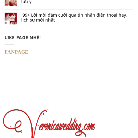
lưu ý
99+ Lời mời đám cưới qua tin nhắn​ điện thoại hay,
lịch sự mới nhất
LIKE PAGE NHÉ!
FANPAGE