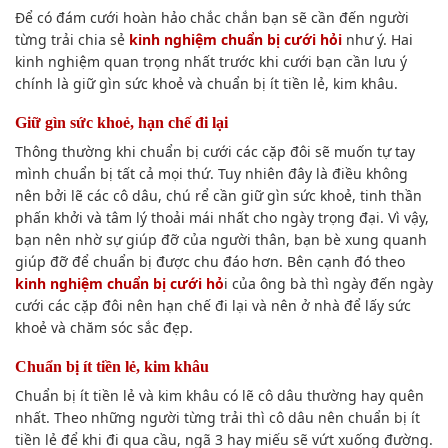
Để có đám cưới hoàn hảo chắc chắn bạn sẽ cần đến người
từng trải chia sẻ
kinh nghiệm chuẩn bị cưới hỏi
như ý. Hai
kinh nghiệm quan trọng nhất trước khi cưới bạn cần lưu ý
chính là giữ gìn sức khoẻ và chuẩn bị ít tiền lẻ, kim khâu.
Giữ gìn sức khoẻ, hạn chế đi lại
Thông thường khi chuẩn bị cưới các cặp đôi sẽ muốn tự tay
mình chuẩn bị tất cả mọi thứ. Tuy nhiên đây là điều không
nên bởi lẽ các cô dâu, chú rể cần giữ gìn sức khoẻ, tinh thần
phấn khởi và tâm lý thoải mái nhất cho ngày trọng đại. Vì vậy,
bạn nên nhờ sự giúp đỡ của người thân, bạn bè xung quanh
giúp đỡ để chuẩn bị được chu đáo hơn. Bên cạnh đó theo
kinh nghiệm chuẩn bị cưới hỏ
i của ông bà thì ngày đến ngày
cưới các cặp đôi nên hạn chế đi lại và nên ở nhà để lấy sức
khoẻ và chăm sóc sắc đẹp.
Chuẩn bị ít tiền lẻ, kim khâu
Chuẩn bị ít tiền lẻ và kim khâu có lẽ cô dâu thường hay quên
nhất. Theo những người từng trải thì cô dâu nên chuẩn bị ít
tiền lẻ để khi đi qua cầu, ngã 3 hay miếu sẽ vứt xuống đường.