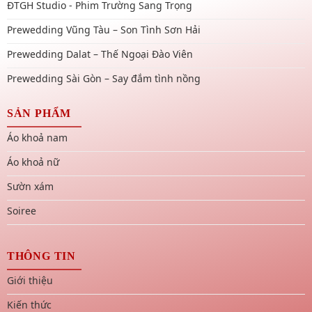
ĐTGH Studio - Phim Trường Sang Trọng
Prewedding Vũng Tàu – Son Tình Sơn Hải
Prewedding Dalat – Thế Ngoại Đào Viên
Prewedding Sài Gòn – Say đắm tình nồng
SẢN PHẨM
Áo khoả nam
Áo khoả nữ
Sườn xám
Soiree
THÔNG TIN
Giới thiệu
Kiến thức