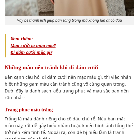
Váy be thanh lịch giúp bạn sang trọng mà không lấn át cô dâu
Xem thêm:
Mùa cưới là mùa nào?
Đi đám cưới mặc gì​?
Những màu nên tránh khi đi đám cưới
Bên cạnh câu hỏi đi đám cưới nên mặc màu gì, thì việc nhận
biết những gam màu cần tránh cũng vô cùng quan trọng.
Dưới đây là danh sách kiểu trang phục và màu sắc bạn nên
cân nhắc:
Trang phục màu trắng
Trắng là màu dành riêng cho cô dâu chú rể. Nếu bạn mặc
màu này, rất dễ gây hiểu nhầm hoặc khiến hình ảnh tổng thể
trở nên kém tinh tế. Ngoài ra, còn dễ bị hiểu lầm là tranh