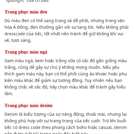
“spotlight” của cô dâu.
Trang phục màu đen
Dù màu đen có thể sang trọng và dễ phối, nhưng trong văn
hóa Á Đông, đen thường gắn với sự tang tóc. Nếu không phải
dresscode của tiệc, tốt nhất nên tránh để giữ không khí vui
vẻ, tươi sáng.
Trang phục màu ngà
Gam màu ngà, kem hoặc trắng sữa có sắc độ gần giống màu
trắng, cũng dễ gây sự chú ý không mong muốn. Nếu yêu
thích gam màu này, bạn có thể phối cùng áo khoác hoặc phụ
kiện màu khác để giảm sự tương đồng. Tuy nhiên nếu bạn
không chắc về sắc độ, hãy chọn màu khác để tránh gây hiểu
lầm.
Trang phục màu denim
Denim là biểu tượng của sự năng động, thoải mái, nhưng lại
không phù hợp với sự trang trọng của tiệc cưới. Trừ khi buổi
tiệc có dress code theo phong cách boho hoặc casual, denim
nên được “cất tủ” trong ngày đặc biệt này.