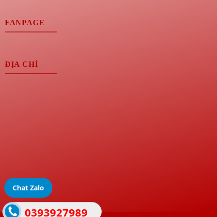
FANPAGE
ĐỊA CHỈ
Chat Zalo
0393927989