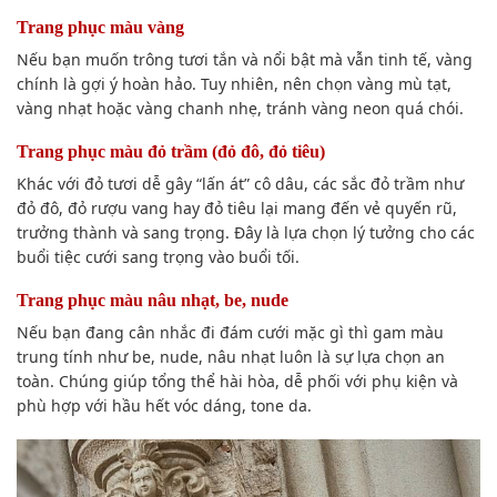
Trang phục màu vàng
Nếu bạn muốn trông tươi tắn và nổi bật mà vẫn tinh tế, vàng
chính là gợi ý hoàn hảo. Tuy nhiên, nên chọn vàng mù tạt,
vàng nhạt hoặc vàng chanh nhẹ, tránh vàng neon quá chói.
Trang phục màu đỏ trầm (đỏ đô, đỏ tiêu)
Khác với đỏ tươi dễ gây “lấn át” cô dâu, các sắc đỏ trầm như
đỏ đô, đỏ rượu vang hay đỏ tiêu lại mang đến vẻ quyến rũ,
trưởng thành và sang trọng. Đây là lựa chọn lý tưởng cho các
buổi tiệc cưới sang trọng vào buổi tối.
Trang phục màu nâu nhạt, be, nude
Nếu bạn đang cân nhắc đi đám cưới mặc gì thì gam màu
trung tính như be, nude, nâu nhạt luôn là sự lựa chọn an
toàn. Chúng giúp tổng thể hài hòa, dễ phối với phụ kiện và
phù hợp với hầu hết vóc dáng, tone da.