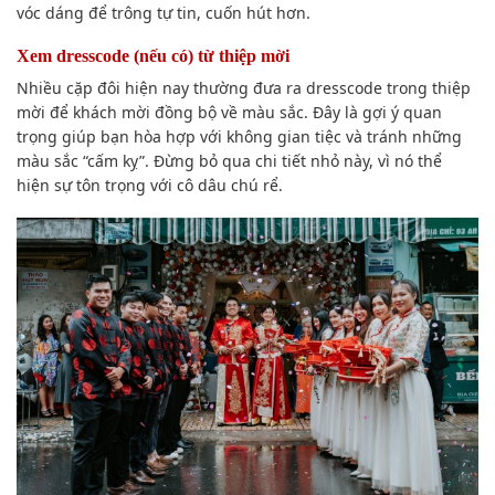
vóc dáng để trông tự tin, cuốn hút hơn.
Xem dresscode (nếu có) từ thiệp mời
Nhiều cặp đôi hiện nay thường đưa ra dresscode trong thiệp
mời để khách mời đồng bộ về màu sắc. Đây là gợi ý quan
trọng giúp bạn hòa hợp với không gian tiệc và tránh những
màu sắc “cấm kỵ”. Đừng bỏ qua chi tiết nhỏ này, vì nó thể
hiện sự tôn trọng với cô dâu chú rể.