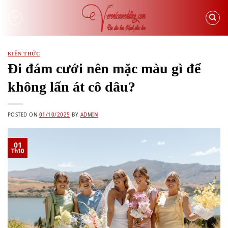
Skip
to
content
KIẾN THỨC
Đi đám cưới nên mặc màu gì​ để
không lấn át cô dâu?
POSTED ON
01/10/2025
BY
ADMIN
01
Th10