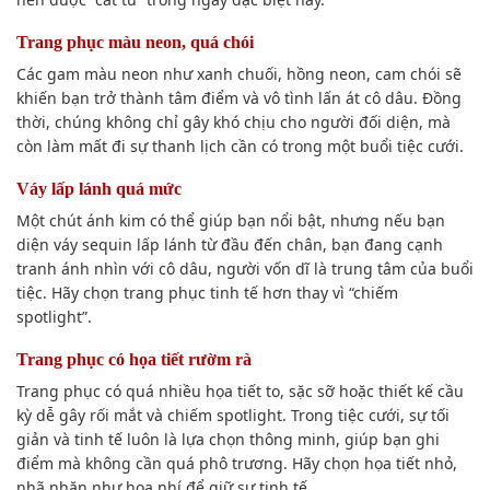
Trang phục màu neon, quá chói
Các gam màu neon như xanh chuối, hồng neon, cam chói sẽ
khiến bạn trở thành tâm điểm và vô tình lấn át cô dâu. Đồng
thời, chúng không chỉ gây khó chịu cho người đối diện, mà
còn làm mất đi sự thanh lịch cần có trong một buổi tiệc cưới.
Váy lấp lánh quá mức
Một chút ánh kim có thể giúp bạn nổi bật, nhưng nếu bạn
diện váy sequin lấp lánh từ đầu đến chân, bạn đang cạnh
tranh ánh nhìn với cô dâu, người vốn dĩ là trung tâm của buổi
tiệc. Hãy chọn trang phục tinh tế hơn thay vì “chiếm
spotlight”.
Trang phục có họa tiết rườm rà
Trang phục có quá nhiều họa tiết to, sặc sỡ hoặc thiết kế cầu
kỳ dễ gây rối mắt và chiếm spotlight. Trong tiệc cưới, sự tối
giản và tinh tế luôn là lựa chọn thông minh, giúp bạn ghi
điểm mà không cần quá phô trương. Hãy chọn họa tiết nhỏ,
nhã nhặn như hoa nhí để giữ sự tinh tế.