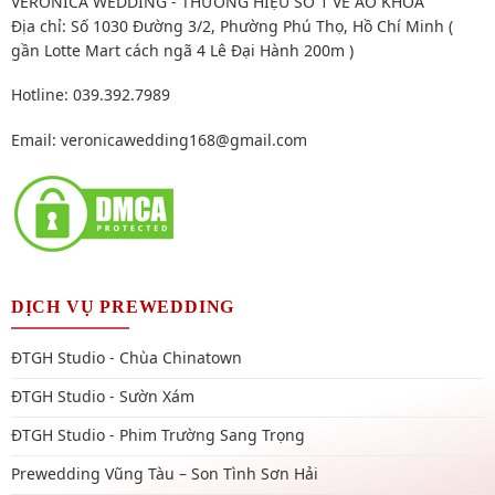
VERONICA WEDDING - THƯƠNG HIỆU SỐ 1 VỀ ÁO KHỎA
Địa chỉ: Số 1030 Đường 3/2, Phường Phú Thọ, Hồ Chí Minh (
gần Lotte Mart cách ngã 4 Lê Đại Hành 200m )
Hotline: 039.392.7989
Email:
veronicawedding168@gmail.com
DỊCH VỤ PREWEDDING
ĐTGH Studio - Chùa Chinatown
ĐTGH Studio - Sườn Xám
ĐTGH Studio - Phim Trường Sang Trọng
Prewedding Vũng Tàu – Son Tình Sơn Hải