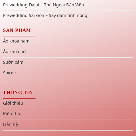
Prewedding Dalat – Thế Ngoại Đào Viên
Prewedding Sài Gòn – Say đắm tình nồng
SẢN PHẨM
Áo khoả nam
Áo khoả nữ
Sườn xám
Soiree
THÔNG TIN
Giới thiệu
Kiến thức
Liên hệ