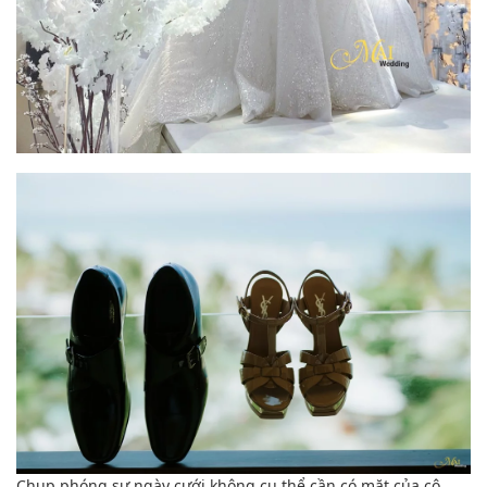
Chụp phóng sự ngày cưới không
cụ thể
cần có
mặt của cô