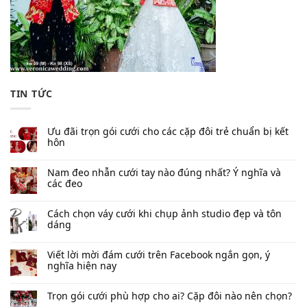
Hotline: 039.392.7989
Email:
veronicawedding168@gmail.com
DỊCH VỤ PREWEDDING
ĐTGH Studio - Chùa Chinatown
ĐTGH Studio - Sườn Xám
ĐTGH Studio - Phim Trường Sang Trọng
Prewedding Vũng Tàu – Son Tình Sơn Hải
Prewedding Dalat – Thế Ngoại Đào Viên