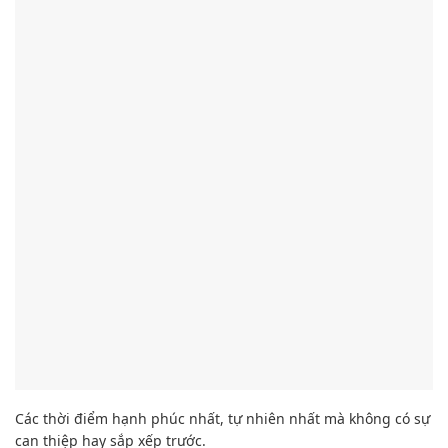
Mỗi hình thức
chụp ảnh
đều có những ưu – nhược
điểm riêng. P
hụ thuộc vào
ngân sách, điều kiện của mỗi
cặp
vợ chồng
để lựa chọn
hợp nhất
. N
hưng
n
ếu bạn muốn
đầu tư
lớn cho ngày cưới. Bạn vừa
muốn
làm
hài lòng
phụ huynh
khó tính, vừa
mong muốn
lưu lại những
khoảnh khắc tự