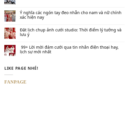
Prewedding Sài Gòn – Say đắm tình nồng
SẢN PHẨM
Áo khoả nam
Áo khoả nữ
Sườn xám
Soiree
THÔNG TIN
Giới thiệu
Kiến thức
Liên hệ
FANPAGE