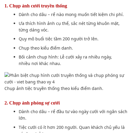
Dành cho dâu – rể đầu tư vào ngày cưới với ngân sách
lớn.
Tiệc cưới có ít hơn 200 người. Quan khách chủ yếu là
các bạn trẻ trung.
Thích
lưu trữ
hình ảnh thành cuốn album photobook.
Bạn thích được
lưu giữ
lại
các thời điểm
quan trọng
nhất
mang tính nghệ thuật, sinh động.
Yêu thích
sự
mới mẻ
.
Bối cảnh chụp hình: tư gia, tiệc cưới ngoài trời.
Nếu như bạn
thích cuốn album sinh động hơn với
nhiều
hướng chụp
và tự nhiên nhất,
chúng ta có thể
chọn
chụp phóng sự ngày cưới.
Những
không gian
của ngày đám cưới cũng
sẽ được
đưa vào
cuốn album
của chúng ta
.