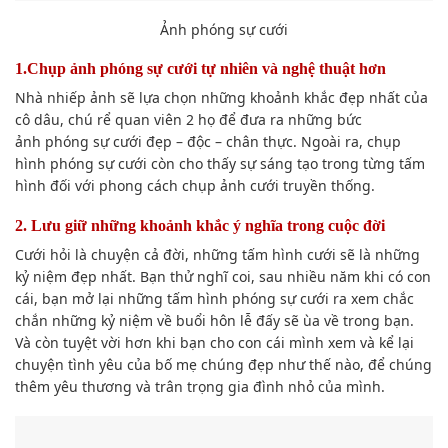
Ảnh phóng sự cưới
1.Chụp ảnh phóng sự cưới tự nhiên và nghệ thuật hơn
Nhà nhiếp ảnh
sẽ l
ựa chọn
những khoảnh khắc
đẹp nhất của
cô dâu, chú rể quan viên 2 họ để
đưa ra
những
bức
ảnh
phóng sự cưới đẹp – độc – chân thực. N
goài ra
,
chụp
hình
phóng sự cưới còn
cho thấy
sự
sáng tạo
trong từng
tấm
hình
đối với
phong cách
chụp ảnh cưới truyền thống.
2. L
ưu giữ
những khoảnh khắc
ý nghĩa trong cuộc đời
Cưới hỏi là chuyện cả đời, những
tấm hình
cưới sẽ là những
kỷ niệm đẹp nhất. Bạn thử nghĩ
coi
, sau nhiều năm khi có con
cái, bạn mở lại những
tấm hình
phóng sự cưới ra
xem
chắc
chắn những kỷ niệm về buổi hôn lễ
đấy
sẽ ùa về trong bạn.
Và còn
tuyệt vời
hơn
khi bạn
cho con cái mình
xem
và kể lại
chuyện tình yêu của bố mẹ chúng đẹp
như thế nào
, để chúng
thêm yêu thương và trân trọng gia đình nhỏ của mình.