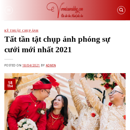
Skip
to
content
KỸ THUẬT CHỤP ẢNH
Tất tần tật chụp ảnh phóng sự
cưới mới nhất 2021
POSTED ON
18/04/2021
BY
ADMIN
18
Th4