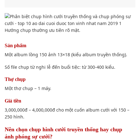
Nên chọn
chụp hình
cưới truyền thống hay chụp
ảnh phóng sự cưới?
1. C
hụp ảnh
cưới truyền thống
Dành cho dâu – rể nào
mong muốn
tiết kiệm
chi phí
.
Ưa thích hình ảnh
cụ thể
, sắc nét từng
khuôn mặt
,
từng dáng vóc.
Quy mô buổi tiệc tầm 200 người trở lên.
Chụp
theo kiểu điểm danh.
Bối cảnh chụp hình: Lễ cưới
xảy ra
nhiều ngày,
nhiều
nơi
khác nhau
.
Chụp ảnh
tiệc truyền thống theo kiểu điểm danh.
2. Chụp ảnh phóng sự cưới