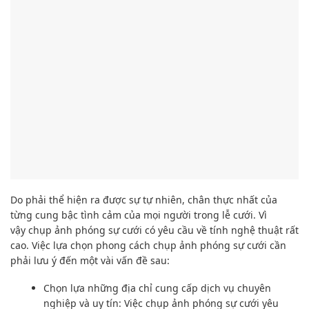
Do phải
thể hiện ra được
sự tự nhiên,
chân thực nhất
của
từng cung bậc tình cảm của mọi người trong lễ cưới. V
ì
vậy
chụp ảnh
phóng sự cưới có
yêu cầu
về tính nghệ thuật rất
cao. Việc lựa chọn phong
cách
chụp ảnh
phóng sự cưới cần
phải
lưu ý đến
một vài
vấn đề
sau:
Chọn lựa
những địa chỉ
cung cấp
dịch vụ chuyên
nghiệp và uy tín: Việc
chụp ảnh
phóng sự cưới
yêu