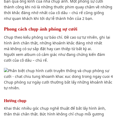
bạn
qua ống kính của
nhà chụp ảnh
. Một phóng sự cưới
thành công khi n
ó là
những thước phim quay chậm về những
thời khắc đáng nhớ nhất của cô dâu –
chú rể
cũng giống
như
quan khách khi tới dự lễ thành hôn của 2 bạn.
Phong cách
chụp ảnh phóng sự cưới
Chụp theo kiểu phóng sự báo chí. Đề cao sự tự nhiên, ghi lại
hình ảnh chân thật,
những khoảnh khắc
đáng nhớ nhất
mà
không có
sự
sắp đặt
hay can thiệp từ bất kỳ ai.
Người xem album
có cảm giác
như đang chứng kiến đám
cưới của cô dâu –
chú rể
.
Chụp phóng sự ngày cưới thường bắt lấy những
khoảnh khắc
tự nhiên
.
Hướng chụp
Khai thác nhiều
góc chụp
nghệ thuật để bắt
lấy
hình ảnh,
thần thái chân thật. B
ức hình
không chỉ
chụp mỗi
gương