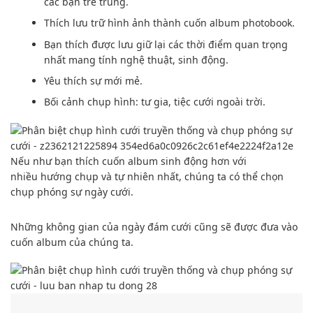
Các thời điểm
hạnh phúc nhất, tự nhiên nhất mà
không có
sự
can thiệp hay
sắp xếp
trước.