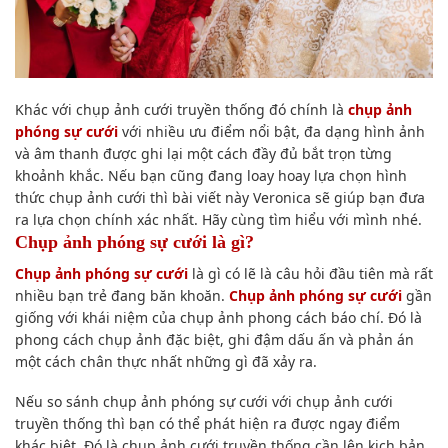
Khác với chụp ảnh cưới truyền thống đó chính là
chụp ảnh
phóng sự cưới
với nhiều ưu điểm nổi bật, đa dạng hình ảnh
và âm thanh được ghi lại một cách đầy đủ bắt trọn từng
khoảnh khắc. Nếu bạn cũng đang loay hoay lựa chọn hình
thức chụp ảnh cưới thì bài viết này Veronica sẽ giúp bạn đưa
ra lựa chọn chính xác nhất. Hãy cùng tìm hiểu với mình nhé.
Chụp ảnh phóng sự cưới là gì?
Chụp ảnh phóng sự cưới
là gì có lẽ là câu hỏi đầu
tiên
mà rất
nhiều bạn trẻ đang băn khoăn.
C
hụp ảnh
phóng sự cưới
gần
giống với
khái niệm
của
chụp ảnh
phong cách
báo chí. Đ
ó
là
phong
cách
chụp ảnh đặc biệt
, ghi đậm dấu ấn và phản án
một cách
chân thực nhất
những gì đã
xảy ra
.
Nếu
so sánh
chụp ảnh
phóng sự cưới với
chụp ảnh
cưới
truyền thống thì b
ạn có thể
phát hiện ra
được ngay
điểm
khác biệt
. Đ
ó
là
chụp ảnh
cưới truyền thống cần lên kịch bản