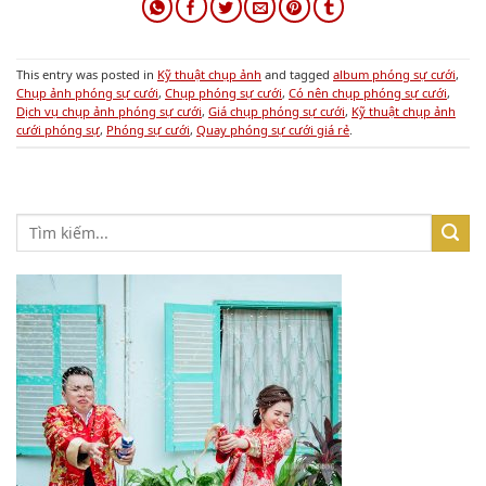
LIKE PAGE NHÉ!
FANPAGE
VERONICA WEDDING - THƯƠNG HIỆU SỐ 1 VỀ ÁO KHỎA
Địa chỉ: Số 1030 Đường 3/2, Phường Phú Thọ, Hồ Chí Minh (
gần Lotte Mart cách ngã 4 Lê Đại Hành 200m )