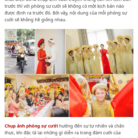
trước thì với phóng sự cưới sẽ
không có
một kịch bản nào
được định ra
trước đó
. B
ởi vậy
,
nội dung
của mỗi phóng sự
cưới sẽ không hề giống nhau.
Chụp ảnh phóng sự cưới
hướng đến
sự tự nhiên và chân
thực, khi đặc tả lại những gì
diễn ra
trong đám cưới
của