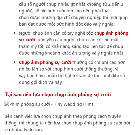
cầu
số người chụp nhiều (ít nhất khoảng từ 2 đến 3
người), số
file
ảnh cưới lớn cho nên phải l
ựa
chọn
được những địa chỉ chuyên nghiệp thì mới
giúp
bạn
đạt được
một
bức hình
độc đáo
và ý nghĩa.
Người
chụp ảnh
cần
có
tay nghề tốt:
chụp ảnh
phóng
sự cưới
luôn
yêu cầu
người chụp
cần có
con mắt
thẩm mỹ tốt,
có khả năng
sáng tạo
liên tục để chụp
được
những khoảnh khắc
ấn tượng
và ý nghĩa nhất.
Chụp ảnh
phóng sự cưới
thường có
chi
phí cao
hơn
nhiều lần
so với
chụp hình
cưới
thông thường
,
vì
vậy
bạn hãy chuẩn bị thật tốt vấn
đề tài
chính khi
sử
dụng
gói dịch vụ này.
Tại sao
nên l
ựa chọn
chụp ảnh
phóng sự cưới
Bên cạnh việc l
ựa chọn
chụp ảnh
theo phong
cách
truyền
thống, thì
chúng ta nên lựa chọn
chụp ảnh
phóng sự cưới bởi
vì những
lý do
sau: