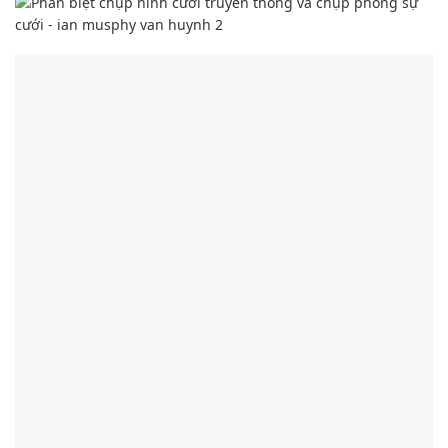
Hướng chụp
thường ưu tiên rõ mặt.
Sản phẩm
Một album lồng 150 ảnh 13×18 (kiểu album truyền thống).
Số file chụp từ nghi lễ đến buổi tiệc: từ 300-400 kiểu.
Thợ chụp
Một thợ chụp – 1 máy.
Giá tiền
3,000,000đ – 4,000,000đ cho một cuốn album cưới với 150 –
250 hình.​