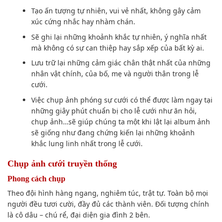
Tạo ấn tượng
tự nhiên,
vui vẻ nhất
, không gây
cảm
xúc
cứng nhắc hay nhàm chán.
Sẽ ghi lại những
khoảnh khắc tự nhiên
, ý nghĩa nhất
mà không
có
sự can thiệp hay
sắp xếp
của bất kỳ ai.
Lưu trữ
lại những
cảm giác
chân thật nhất của những
nhân vật chính, của bố, mẹ và người thân trong lễ
cưới.
Việc
chụp ảnh
phóng sự cưới
có thể
được làm
ngay tại
những giây phút chuẩn bị cho lễ cưới như ăn hỏi,
chụp ảnh…sẽ
giúp chúng ta
một khi
lật lại album ảnh
sẽ
giống như
đang chứng kiến lại
những khoảnh
khắc
lung linh
nhất trong lễ cưới.
Chụp ảnh
cưới truyền thống
Phong cách
chụp
Theo đội hình hàng ngang, nghiêm túc, trật tự. T
oàn bộ mọi
người
đều tươi cười,
đầy đủ
các thành viên. Đ
ối tượng
chính
là cô dâu –
chú rể
, đại diện gia đình 2 bên.