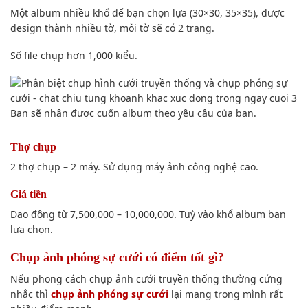
Một album nhiều khổ để bạn
chọn lựa
(30×30, 35×35), được
design thành nhiều tờ, mỗi tờ sẽ có 2 trang.
Số
file
chụp hơn 1,000 kiểu.
Bạn sẽ
nhận được cuốn album theo
yêu cầu
của bạn
.
Thợ chụp
2 thợ chụp – 2 máy. S
ử dụng
máy ảnh
công nghệ cao.
Giá tiền
Dao động từ 7,500,000 – 10,000,000. Tuỳ vào khổ album bạn
l
ựa chọn
.
Chụp ảnh phóng sự cưới có
điểm tốt
gì?
Nếu
phong
cách
chụp ảnh
cưới truyền thống thường cứng
nhắc thì
chụp ảnh
phóng sự cưới
lại mang trong mình rất