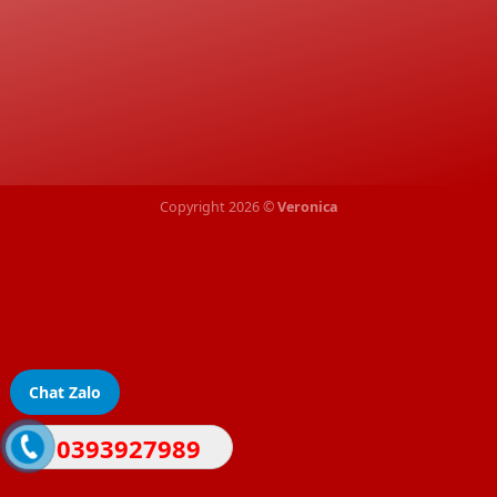
Chat Zalo
0393927989