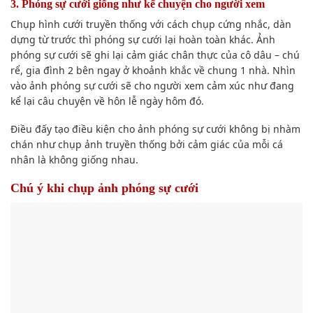
3. Phóng sự cưới
giống như
kể chuyện cho người
xem
Chụp hình
cưới truyền thống với cách chụp cứng nhắc, dàn
dựng từ trước thì phóng sự cưới lại hoàn toàn khác. Ảnh
phóng sự cưới sẽ ghi lại
cảm giác
chân thực của cô dâu –
chú
rể
, gia đình 2 bên ngay ở khoảnh khắc về chung 1 nhà. Nhìn
vào ảnh phóng sự cưới sẽ cho người
xem
cảm xúc
như đang
kể lại câu chuyện về hôn lễ ngày hôm
đó
.
Điều
đấy
tạo điều kiện cho
ảnh phóng sự cưới không bị nhàm
chán như
chụp ảnh
truyền thống bởi
cảm giác
của
mỗi cá
nhân
là
không giống nhau
.
Chú ý
khi chụp ảnh
phóng sự cưới