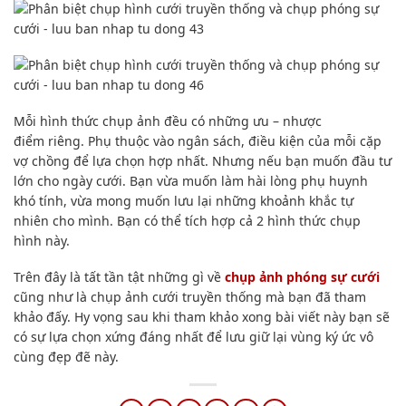
Nam đeo nhẫn cưới tay nào đúng nhất​? Ý nghĩa và
các đeo
Cách chọn váy cưới khi chụp ảnh studio đẹp và tôn
dáng
Viết lời mời đám cưới trên Facebook​ ngắn gọn, ý
nghĩa hiện nay
Trọn gói cưới phù hợp cho ai? Cặp đôi nào nên chọn?
Ý nghĩa các ngón tay đeo nhẫn cho nam và nữ chính
xác hiện nay
Đặt lịch chụp ảnh cưới studio: Thời điểm lý tưởng và
lưu ý
99+ Lời mời đám cưới qua tin nhắn​ điện thoại hay,
lịch sự mới nhất