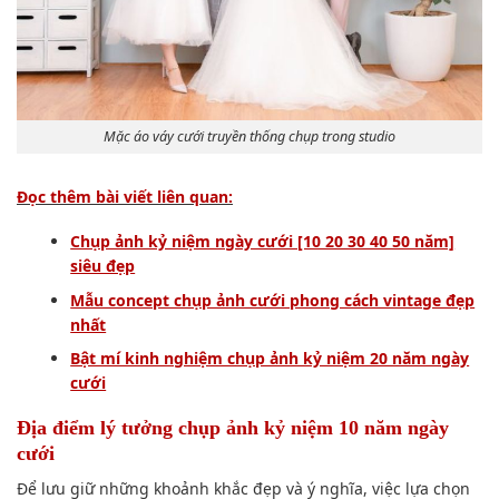
Mặc áo váy cưới truyền thống chụp trong studio
Đọc thêm bài viết liên quan:
Chụp ảnh kỷ niệm ngày cưới [10 20 30 40 50 năm]
siêu đẹp
Mẫu concept chụp ảnh cưới phong cách vintage đẹp
nhất
Bật mí kinh nghiệm chụp ảnh kỷ niệm 20 năm ngày
cưới
Địa điểm lý tưởng chụp ảnh kỷ niệm 10 năm ngày
cưới
Để lưu giữ những khoảnh khắc đẹp và ý nghĩa, việc lựa chọn