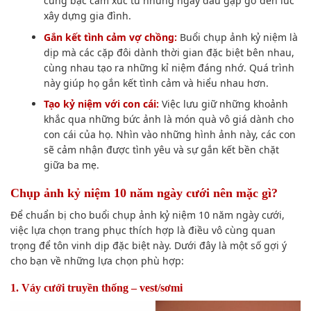
cung bậc cảm xúc từ những ngày đầu gặp gỡ đến lúc
xây dựng gia đình.
Gắn kết tình cảm vợ chồng:
Buổi chụp ảnh kỷ niệm là
dịp mà các cặp đôi dành thời gian đặc biệt bên nhau,
cùng nhau tạo ra những kỉ niệm đáng nhớ. Quá trình
này giúp họ gắn kết tình cảm và hiểu nhau hơn.
Tạo kỷ niệm với con cái:
Việc lưu giữ những khoảnh
khắc qua những bức ảnh là món quà vô giá dành cho
con cái của họ. Nhìn vào những hình ảnh này, các con
sẽ cảm nhận được tình yêu và sự gắn kết bền chặt
giữa ba mẹ.
Chụp ảnh kỷ niệm 10 năm ngày cưới nên mặc gì?
Để chuẩn bị cho buổi chụp ảnh kỷ niệm 10 năm ngày cưới,
việc lựa chọn trang phục thích hợp là điều vô cùng quan
trọng để tôn vinh dịp đặc biệt này. Dưới đây là một số gợi ý
cho bạn về những lựa chọn phù hợp:
1. Váy cưới truyền thống – vest/sơmi