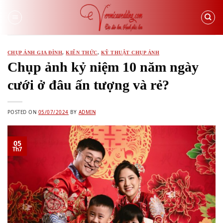
Skip
to
content
CHỤP ẢNH GIA ĐÌNH
,
KIẾN THỨC
,
KỸ THUẬT CHỤP ẢNH
Chụp ảnh kỷ niệm 10 năm ngày
cưới ở đâu ấn tượng và rẻ?
POSTED ON
05/07/2024
BY
ADMIN
05
Th7