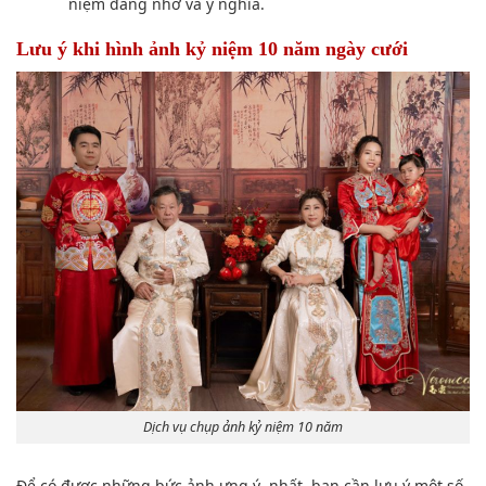
niệm đáng nhớ và ý nghĩa.
Lưu ý khi hình ảnh kỷ niệm 10 năm ngày cưới
Dịch vụ chụp ảnh kỷ niệm 10 năm
Để có được những bức ảnh ưng ý nhất, bạn cần lưu ý một số