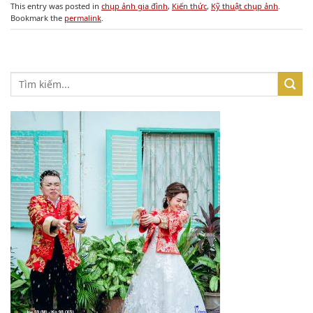
This entry was posted in
chụp ảnh gia đình
,
Kiến thức
,
Kỹ thuật chụp ảnh
.
Bookmark the
permalink
.