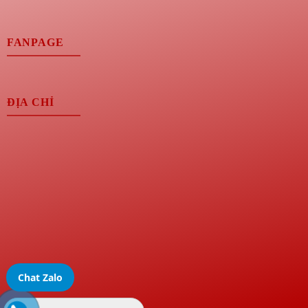
FANPAGE
ĐỊA CHỈ
Chat Zalo