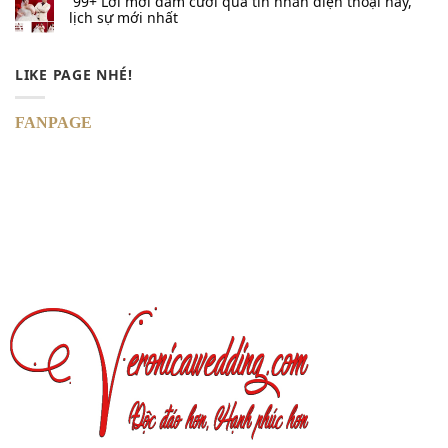
99+ Lời mời đám cưới qua tin nhắn​ điện thoại hay,
lịch sự mới nhất
LIKE PAGE NHÉ!
FANPAGE