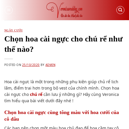
Skip
to
content
NGÀY CƯỚI
Chọn hoa cài ngực cho chú rể như
thế nào?
POSTED ON
25/10/2020
BY
ADMIN
Hoa cài ngực là một trong những phụ kiện giúp chủ rể lịch
lãm, điểm trai hơn trong bộ vest của chính mình. Chọn hoa
cài ngực cho
chú rể
cần lưu ý những gì? Hãy cùng Veronica
tìm hiểu qua bài viết dưới đây nhé !
Chọn hoa cài ngực cùng tông màu với hoa cưới của
cô dâu
Các bạn nên chọn một màu hoa chủ đạo để hoa cầm tay cô