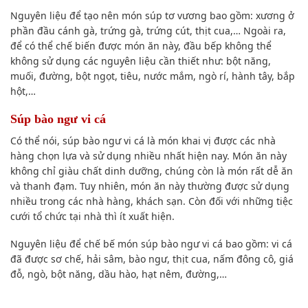
Nguyên liệu để tạo nên món súp tơ vương bao gồm: xương ở
phần đầu cánh gà, trứng gà, trứng cút, thịt cua,… Ngoài ra,
để có thể chế biến được món ăn này, đầu bếp không thể
không sử dụng các nguyên liệu cần thiết như: bột năng,
muối, đường, bột ngọt, tiêu, nước mắm, ngò rí, hành tây, bắp
hột,…
Súp bào ngư vi cá
Có thể nói, súp bào ngư vi cá là món khai vị được các nhà
hàng chọn lựa và sử dụng nhiều nhất hiện nay. Món ăn này
không chỉ giàu chất dinh dưỡng, chúng còn là món rất dễ ăn
và thanh đạm. Tuy nhiên, món ăn này thường được sử dụng
nhiều trong các nhà hàng, khách sạn. Còn đối với những tiệc
cưới tổ chức tại nhà thì ít xuất hiện.
Nguyên liệu để chế bế món súp bào ngư vi cá bao gồm: vi cá
đã được sơ chế, hải sâm, bào ngư, thịt cua, nấm đông cô, giá
đỗ, ngò, bột năng, dầu hào, hạt nêm, đường,…