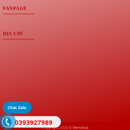
FANPAGE
ĐỊA CHỈ
Chat Zalo
0393927989
Copyright 2026 ©
Veronica