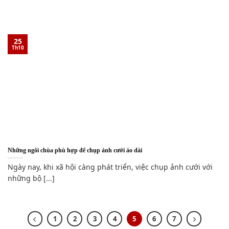
25
Th10
Những ngôi chùa phù hợp để chụp ảnh cưới áo dài
Ngày nay, khi xã hội càng phát triển, việc chụp ảnh cưới với
những bộ [...]
1
2
3
4
5
6
7