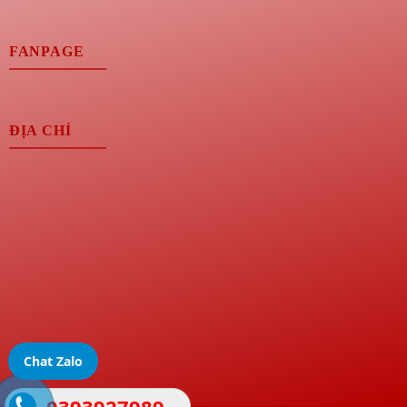
FANPAGE
ĐỊA CHỈ
Chat Zalo