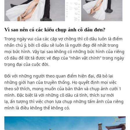
Vì sao
nên có
các kiểu
chụp ảnh
cô dâu đơn?
Trong ngày vui của
các cặp vợ chồng
thì cô dâu luôn
là điểm
nhấn
chú ý
, bởi cô dâu sẽ luôn là người
đẹp đẽ
nhất trong
mọi
bức hình
. Vậy
tại sao
không
có
những bức hình
của riêng
cô dâu để
lột tả
được vẻ đẹp của “nhân vật chính” trong ngày
trọng đại của cuộc đời.
Đối với
những người theo
quan điểm
hiện đại
, đã bỏ lại
những giới hạn của truyền thống. Họ quyết định mọi việc
theo sở thích,
mong muốn
của bản thân
và
chụp ảnh
cưới 1
mình. Đ
ặc biệt là
với những cô dâu cá tính, thích sự
mới
lạ
,
ấn tượng
thì việc
chọn lựa
chụp
những tấm ảnh
của riêng
mình là điều
không thể không có
.