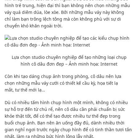
hình
trẻ trung,
hiện đại
thì bạn
không nên
chọn những mẫu
váy quá diêm dúa, lòe xòe. Bởi những mẫu váy này
không
chỉ
làm bạn trông lệch tông mà còn không phù với sự di
chuyển
khó khăn
ngoài trời.
Lựa chọn
studio chuyên nghiệp để tạo
những loại
chụp
hình
cô dâu đơn đẹp – Ảnh minh họa: Internet
Còn khi
tạo dáng
chụp ảnh
trong phòng, cô dâu nên
lựa
chọn
những mẫu váy cưới có thiết kế cầu kỳ, họa tiết lạ
mắt,
tư thế
mới lạ…
Dù có nhiều
tấm hình
chụp hình
một mình,
không có
nhiều
sự
hỗ trợ
đến từ
chú rể
, nên cô dâu cần phải chuẩn bị sức
khỏe thật tốt, để
có thể
tạo được nhiều
tư thế
đẹp trong
buổi
chụp ảnh
. Bạn nên ăn uống
đầy đủ
, dành nhiều thời
gian nghỉ ngơi trước ngày
chụp hình
để có tinh thần tươi tắn
nhất,
làm ra
những bức hình
lộng lẫy nhất.