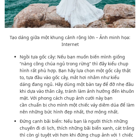
Tạo dáng
giữa
một khung cảnh
rộng lớn
– Ảnh minh họa:
Internet
Ngồi tựa gốc cây: N
ếu bạn
muốn
biến mình giống
“nàng công chúa ngủ trong rừng” thì đây kiểu
chụp
hình
rất phù hợp. Bạn hãy
lựa chọn
một gốc cây thật
to, tựa đầu vào gốc cây, mắt hơi nhắm như
kiểu
dáng
đang ngủ. Hãy
dùng
một bàn tay để đỡ nhẹ đầu
khi
dựa vào
thân cây, tránh làm
ảnh hưởng
đến
khuôn
mặt
. Với
phong cách
chụp ảnh
cưới này
bạn
cần
chuẩn bị cho mình một chiếc váy diêm dúa
để làm
nên
những bức hình
đẹp nhất,
thơ mộng
nhất.
Đứng cạnh bãi biển: N
ếu bạn
là người thích những
chuyến đi di lịch, thích những bãi biển xanh, cát trắng
thì c
òn gì tuyệt vời hơn
khi đứng
chụp ảnh
với 1 chiếc