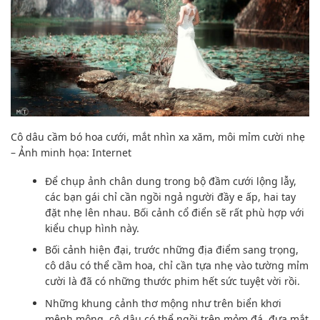
Cô dâu cầm bó
hoa cưới
, mắt nhìn xa xăm, môi mỉm cười nhẹ
– Ảnh minh họa: Internet
Để
chụp ảnh
chân dung trong
bộ đầm cưới
lộng lẫy,
các bạn gái
chỉ cần
ngồi
ngả người
đầy e ấp, hai tay
đặt nhẹ lên nhau. Bối cảnh cổ điển sẽ rất
phù hợp
với
kiểu
chụp hình
này.
Bối cảnh
hiện đại
, trước
những địa điểm sang trọng
,
cô dâu
có thể
cầm hoa,
chỉ cần
tựa nhẹ vào tường mỉm
cười là đã có những thước phim hết sức
tuyệt vời
rồi.
Những
khung cảnh
thơ mộng
như trên biển khơi
mênh mông, cô dâu
có thể
ngồi trên mỏm đá, đưa mắt