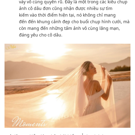
váy vô cùng quyến rũ.
Đây là
một trong
các kiểu
chụp
ảnh
cô dâu đơn cũng nhận được nhiều sự
tìm
kiếm
vào thời điểm hiện tại
, nó
không chỉ
mang
đến
đến
khung cảnh
đẹp cho buổi
chụp hình
cưới, mà
còn
mang đến
những tấm ảnh
vô cùng lãng mạn
,
đáng yêu cho cô dâu.