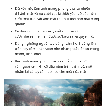
Đối với
một
tấm ảnh
mang phong thái tự nhiên
thì
ánh mắt
và nụ cười
cực kì thiết yếu
. Cô dâu nên
cười thật tươi với
ánh mắt
thu hút
mọi
ánh mắt
xung
quanh.
Cô dâu cầm
bó hoa cưới
, mắt nhìn xa xăm, môi mỉm
cười nhẹ sẽ
thể hiện được
sự kiêu sa và quyến rũ.
Đứng
nghiêng người
tạo dáng
, cằm hơi hướng
lên
trên
, tay cầm khăn voan nhẹ nhàng toát lên sự mong
manh, tinh khiết.
Bức hình
mang phong
cách
sâu lắng, bí ẩn
đối
với
người
xem
khi cô dâu
nằm trên
thảm cỏ, mắt
nhắm lại và tay cầm
bó hoa
che một nửa mặt.