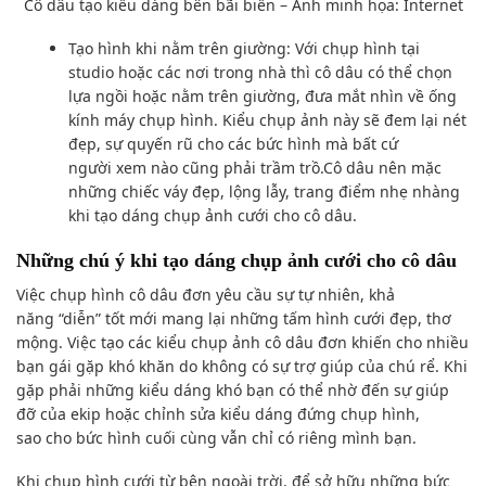
Cô dâu
tạo kiểu dáng
bên bãi biển – Ảnh minh họa: Internet
Tạo hình khi
nằm trên
giường: Với
chụp hình
tại
studio hoặc các
nơi
trong nhà thì cô dâu
có thể
chọn
lựa
ngồi hoặc
nằm trên giường
, đưa mắt
nhìn về
ống
kính máy
chụp hình
. Kiểu
chụp ảnh
này sẽ đ
em lại
nét
đẹp, sự quyến rũ cho các
bức hình
mà bất cứ
người
xem
nào cũng phải trầm trồ.Cô dâu nên mặc
những chiếc váy đẹp, lộng lẫy, trang điểm nhẹ nhàng
khi
tạo dáng
chụp ảnh cưới cho
cô dâu.
Những
chú ý
khi tạo dáng chụp ảnh cưới cho
cô dâu
Việc
chụp hình
cô dâu đơn
yêu cầu
sự tự nhiên,
khả
năng
“diễn” tốt mới
mang lại
những tấm hình
cưới đẹp,
thơ
mộng
. Việc tạo
các kiểu
chụp ảnh
cô dâu đơn
khiến cho
nhiều
bạn gái
gặp khó khăn
do không c
ó
sự
trợ giúp
của chú rể. Khi
gặp phải những
kiểu dáng
khó b
ạn có thể
nhờ đến sự
giúp
đỡ
của ekip hoặc
chỉnh sửa
kiểu dáng
đứng
chụp hình
,
sao
cho bức hình
cuối cùng vẫn chỉ có riêng mình bạn.
Khi chụp hình
cưới
từ bên ngoài
trời, để sở hữu
những bức