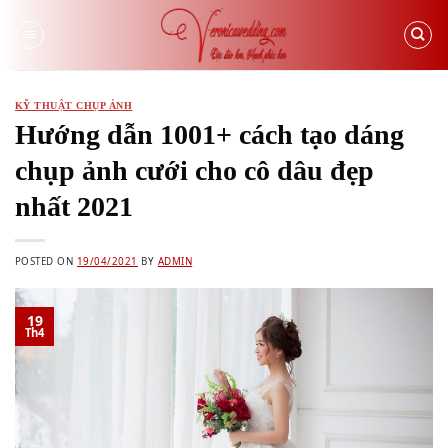
Skip
to
content
KỸ THUẬT CHỤP ẢNH
Hướng dẫn 1001+ cách tạo dáng
chụp ảnh cưới cho cô dâu đẹp
nhất 2021
POSTED ON
19/04/2021
BY
ADMIN
19
Th4