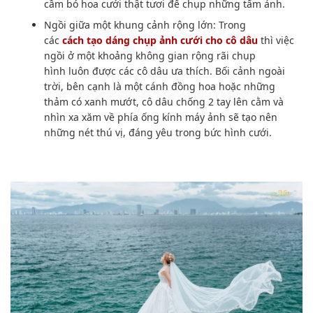
cầm bó
hoa cưới
thật tươi để chụp
những tấm ảnh
.
Ngồi giữa
một khung cảnh
rộng lớn: Trong
các
cách
tạo dáng chụp ảnh
cưới cho cô dâu
thì việc
ngồi ở một khoảng
không gian
rộng rãi
chụp
hình
luôn được các cô dâu ưa thích. Bối cảnh ngoài
trời, bên cạnh là một cánh đồng hoa hoặc những
thảm có xanh mướt, cô dâu chống 2 tay lên cằm và
nhìn xa xăm về phía ống kính
máy ảnh
sẽ tạo nên
những nét thú vị, đáng yêu trong
bức hình
cưới.