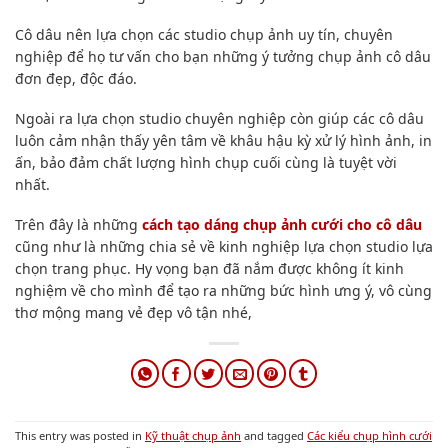
Cô dâu nên
lựa chọn
các studio
chụp ảnh
uy tín, chuyên
nghiệp để họ tư vấn cho bạn
những ý tưởng
chụp ảnh
cô dâu
đơn đẹp,
độc đáo
.
Ngoài ra
lựa chọn studio chuyên nghiệp còn giúp các cô dâu
luôn
cảm nhận thấy
yên tâm về khâu hậu kỳ
xử lý
hình ảnh, in
ấn,
bảo đảm
chất lượng hình chụp
cuối cùng là
tuyệt vời
nhất
.
Trên đây là những
cách tạo dáng chụp ảnh cưới cho cô dâu
cũng như là những chia sẻ về kinh nghiệp lựa chọn studio lựa
chọn trang phục. Hy vọng bạn đã nắm được không ít kinh
nghiệm về cho mình để tạo ra những bức hình ưng ý, vô cùng
thơ mộng mang vẻ đẹp vô tận nhé,
This entry was posted in
Kỹ thuật chụp ảnh
and tagged
Các kiểu chụp hình cưới