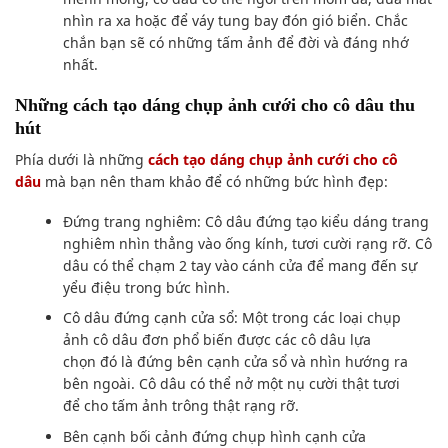
nhìn ra xa hoặc để váy tung bay đón gió biển. Chắc
chắn
bạn sẽ
có
những tấm ảnh
để đời và đáng nhớ
nhất.
Những cách
tạo dáng
chụp ảnh cưới cho
cô dâu
thu
hút
Phía dưới
là những
cách
tạo dáng chụp ảnh cưới cho
cô
dâu
mà bạn nên
tham khảo
để có
những bức hình
đẹp:
Đứng trang nghiêm: Cô dâu đứng
tạo kiểu dáng
trang
nghiêm nhìn thẳng vào ống kính, tươi cười rạng rỡ. Cô
dâu
có thể
chạm 2 tay vào cánh cửa để
mang đến
sự
yểu điệu trong
bức hình
.
Cô dâu đứng cạnh cửa sổ: Một trong
các loại
chụp
ảnh
cô dâu đơn phổ biến được các cô dâu lựa
chọn
đó
là đứng bên cạnh cửa sổ và nhìn hướng ra
bên ngoài. Cô dâu
có thể
nở một nụ cười thật tươi
để
cho tấm ảnh
trông thật rạng rỡ.
Bên cạnh bối cảnh đứng
chụp hình
cạnh cửa