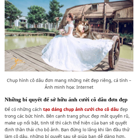
Chụp hình
cô dâu đơn mang những nét đẹp riêng, cá tính –
Ảnh minh họa: Internet
Những
bí quyết
để sở hữu ảnh cưới cô dâu đơn đẹp
Để có những cách
tạo dáng
chụp ảnh cưới cho cô dâu
đẹp
trong các
bức hình
. Bên cạnh
trang phục
đẹp mắt
quyến rũ,
make up
nổi bật
, tinh tế thì cách thể hiện
của bạn
sẽ quyết
định thần thái cho
bộ ảnh
. Bạn
đừng lo lắng
khi lần đầu thử
làm cô dâu, những bí quyết sau
sẽ giúp bạn
dễ dàng
hơn
.