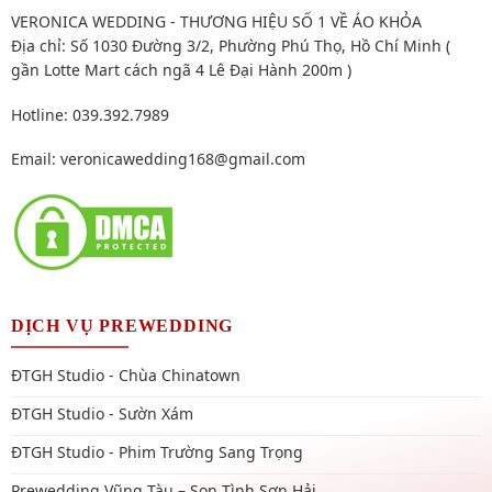
VERONICA WEDDING - THƯƠNG HIỆU SỐ 1 VỀ ÁO KHỎA
Địa chỉ: Số 1030 Đường 3/2, Phường Phú Thọ, Hồ Chí Minh (
gần Lotte Mart cách ngã 4 Lê Đại Hành 200m )
Hotline: 039.392.7989
Email:
veronicawedding168@gmail.com
DỊCH VỤ PREWEDDING
ĐTGH Studio - Chùa Chinatown
ĐTGH Studio - Sườn Xám
ĐTGH Studio - Phim Trường Sang Trọng
Prewedding Vũng Tàu – Son Tình Sơn Hải