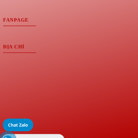
FANPAGE
ĐỊA CHỈ
Chat Zalo