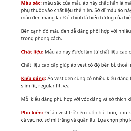
Màu sắc:
màu sắc của mẫu áo này chắc hẳn là mà
phụ thuộc vào chất liệu thể hiện. Sở dĩ mẫu áo nà
màu đen mang lại. Đó chính là biểu tượng của hiện
Bên cạnh đó màu đen dễ dàng phối hợp với nhiều 
trong phong cách.
Chất liệu:
Mẫu áo này được làm từ chất liệu cao c
Chất liệu cao cấp giúp áo vest có độ bền bỉ, thoải
Kiểu dáng
:
Áo vest đen cũng có nhiều kiểu dáng 
slim fit, regular fit, v.v.
Mỗi kiểu dáng phù hợp với vóc dáng và sở thích 
Phụ kiện:
Để áo vest trở nên cuốn hút hơn, phụ ki
cà vạt, nơ, sơ mi trắng và quần âu. Lựa chọn phụ