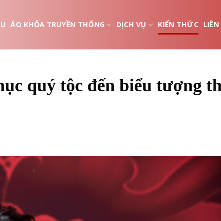
ỆU
ÁO KHỎA TRUYỀN THỐNG
DỊCH VỤ
KIẾN THỨC
LIÊN
hục quý tộc đến biểu tượng t