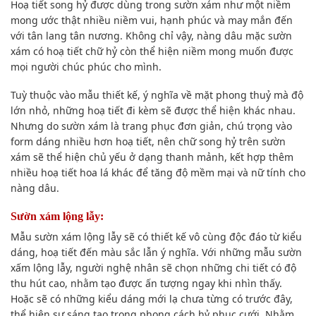
Hoạ tiết song hỷ được dùng trong sườn xám như một niềm
mong ước thật nhiều niềm vui, hạnh phúc và may mắn đến
với tân lang tân nương. Không chỉ vậy, nàng dâu mặc sườn
xám có hoạ tiết chữ hỷ còn thể hiện niềm mong muốn được
mọi người chúc phúc cho mình.
Tuỳ thuộc vào mẫu thiết kế, ý nghĩa về mặt phong thuỷ mà độ
lớn nhỏ, những hoạ tiết đi kèm sẽ được thể hiện khác nhau.
Nhưng do sườn xám là trang phục đơn giản, chú trọng vào
form dáng nhiều hơn hoạ tiết, nên chữ song hỷ trên sườn
xám sẽ thể hiện chủ yếu ở dạng thanh mảnh, kết hợp thêm
nhiều hoạ tiết hoa lá khác để tăng độ mềm mại và nữ tính cho
nàng dâu.
Sườn xám lộng lẫy:
Mẫu sườn xám lộng lẫy sẽ có thiết kế vô cùng độc đáo từ kiểu
dáng, hoạ tiết đến màu sắc lẫn ý nghĩa. Với những mẫu sườn
xấm lộng lẫy, người nghệ nhân sẽ chọn những chi tiết có độ
thu hút cao, nhằm tạo được ấn tượng ngay khi nhìn thấy.
Hoặc sẽ có những kiểu dáng mới lạ chưa từng có trước đây,
thể hiện sự sáng tạo trong phong cách hỷ phục cưới. Nhằm