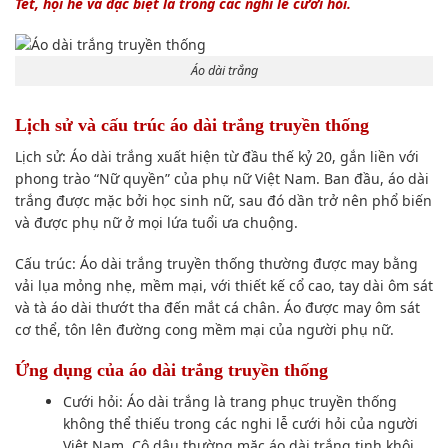
Tết, hội hè và đặc biệt là trong các nghi lễ cưới hỏi.
Áo dài trắng
Lịch sử và cấu trúc áo dài trắng truyền thống
Lịch sử: Áo dài trắng xuất hiện từ đầu thế kỷ 20, gắn liền với
phong trào “Nữ quyền” của phụ nữ Việt Nam. Ban đầu, áo dài
trắng được mặc bởi học sinh nữ, sau đó dần trở nên phổ biến
và được phụ nữ ở mọi lứa tuổi ưa chuộng.
Cấu trúc: Áo dài trắng truyền thống thường được may bằng
vải lụa mỏng nhẹ, mềm mại, với thiết kế cổ cao, tay dài ôm sát
và tà áo dài thướt tha đến mắt cá chân. Áo được may ôm sát
cơ thể, tôn lên đường cong mềm mại của người phụ nữ.
Ứng dụng của áo dài trắng truyền thống
Cưới hỏi: Áo dài trắng là trang phục truyền thống
không thể thiếu trong các nghi lễ cưới hỏi của người
Việt Nam. Cô dâu thường mặc áo dài trắng tinh khôi,