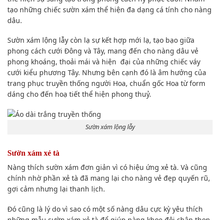
tạo những chiếc sườn xám thể hiện đa dạng cá tính cho nàng
dâu.
Sườn xám lộng lẫy còn lạ sự kết hợp mới lạ, tạo bạo giữa
phong cách cưới Đông và Tây, mang đến cho nàng dâu vẻ
phong khoáng, thoải mái và hiện đại của những chiếc váy
cưới kiểu phương Tây. Nhưng bên cạnh đó là âm hưởng của
trang phục truyền thống người Hoa, chuẩn gốc Hoa từ form
dáng cho đến hoạ tiết thể hiện phong thuỷ.
Sườn xám lộng lẫy
Sườn xám xẻ tà
Nàng thích sườn xám đơn giản vì có hiệu ứng xẻ tà. Và cũng
chính nhờ phần xẻ tà đã mang lại cho nàng vẻ đẹp quyến rũ,
gợi cảm nhưng lại thanh lịch.
Đó cũng là lý do vì sao có một số nàng dâu cực kỳ yêu thích
những mẫu sườn xám xẻ tà để giúp nàng khoe đôi chân thon