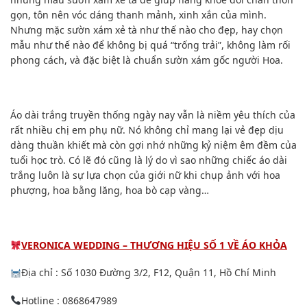
gọn, tôn nên vóc dáng thanh mảnh, xinh xắn của mình.
Nhưng mặc sườn xám xẻ tà như thế nào cho đẹp, hay chọn
mẫu như thế nào để không bị quá “trống trải”, không làm rối
phong cách, và đặc biệt là chuẩn sườn xám gốc người Hoa.
Áo dài trắng truyền thống ngày nay vẫn là niềm yêu thích của
rất nhiều chị em phụ nữ. Nó không chỉ mang lại vẻ đẹp dịu
dàng thuần khiết mà còn gợi nhớ những kỷ niệm êm đềm của
tuổi học trò. Có lẽ đó cũng là lý do vì sao những chiếc áo dài
trắng luôn là sự lựa chọn của giới nữ khi chụp ảnh với hoa
phượng, hoa bằng lăng, hoa bò cạp vàng…
VERONICA WEDDING – THƯƠNG HIỆU SỐ 1 VỀ ÁO KHỎA
Địa chỉ : Số 1030 Đường 3/2, F12, Quận 11, Hồ Chí Minh
Hotline : 0868647989