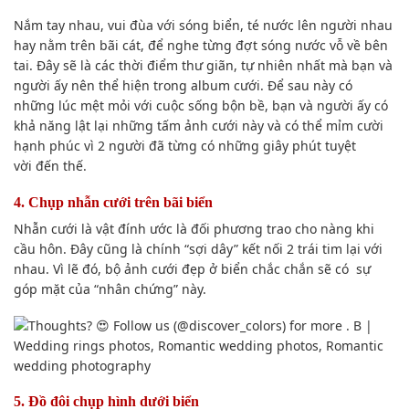
Nắm tay nhau, vui đùa với sóng biển, té nước lên người nhau
hay
nằm trên
bãi cát, để nghe từng đợt sóng nước vỗ về bên
tai. Đây sẽ là
các thời điểm
thư giãn
, tự nhiên nhất mà bạn và
người ấy nên thể hiện trong album cưới. Để sau này
có
những lúc
mệt mỏi với cuộc sống bộn bề, bạn và người ấy
có
khả năng
lật lại
những tấm ảnh
cưới này và
có thể
mỉm cười
hạnh phúc vì 2 người đã từng có những giây phút
tuyệt
vời
đến thế.
4. Chụp nhẫn cưới trên bãi biển
Nhẫn cưới là vật đính ước là
đối phương
trao cho
nàng khi
cầu hôn. Đây cũng là chính “sợi dây” kết nối 2 trái tim lại với
nhau. V
ì lẽ đó
,
bộ ảnh cưới
đẹp ở biển chắc chắn sẽ có sự
góp mặt của “nhân chứng” này.
5. Đồ đôi
chụp hình
dưới biển