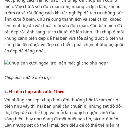
Một
phong cách
rất
nổi bật
,
lịch thiệp
khi chụp ảnh
cưới ở
biển. Váy chữ A vừa
đơn giản
, nhẹ nhàng và
lịch lãm
, không
rườm rà sẽ rất
đúng cách
khi tác nghiệp để tạo ra những bức
ảnh
cưới ở biển.
Chú rể
cũng
thanh lịch
và soái ca khi khoác
lên mình bộ đồ vừa thoải mái vừa
đơn giản
. C
ăn bản
biển đã
rất đẹp rồi,
ánh sáng tự có
rất tốt
để lên hình. Khi chụp ở
một
khung cảnh
biển đẹp để hai bạn vừa tỏa sáng được ở biển và
cũng tôn lên được vẻ đẹp của biển,
phải chọn
những
bộ quần
áo
đẹp
dễ dàng
nhất.
Chụp ảnh
cưới ở biển đẹp
2. Đồ đôi
chụp ảnh
cưới ở biển
Với những concept
chụp hình
đời thường
bộc lộ cảm xúc
ở
biển như vậy thì hai
bạn phải cần
chuẩn bi những set đồ đôi
thật đẹp để
có thể
hợp với m
ỗi lần
nghịch ngợm chơi đùa
sóng biển, hay như đang đi một buổi hẹn hò, picnic ở biển.
Cần những set đồ thoải mái, đơn điệu để
có thể
thể hiện ra