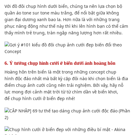
Với đồ đôi
chụp hình
dưới biển,
chúng ta nên lựa chọn
bộ
quần áo
tone sur tone màu trắng, để
nổi bật
giữa
không
gian
đại dương xanh bao la. H
ơn nữa
là với những
trang
phục
năng động
như thế này thì khi lên hình
bạn có thể
cảm
thấy
mình trẻ trung,
tràn ngập
năng lượng
hơn rất nhiều
.
6. Ý tưởng
chụp hình
cưới ở biển dưới ánh hoàng hôn
Hoàng hôn trên biển là một trong những concept
chụp
hình
độc đáo
nhất mà bất kỳ
cặp đôi
nào khi chọn biển là
địa
điểm chụp
ảnh cưới cũng nên trải nghiệm. B
ởi vậy
,
hãy nỗ
lực
mong đợi
cảnh mặt trời từ từ chìm dần về biển khơi,
để
chụp hình
cưới ở biển đẹp nhé!