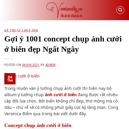
Skip
to
content
KỸ THUẬT CHỤP ẢNH
Gợi ý 1001 concept chụp ảnh cưới
ở biển đẹp Ngất Ngây
POSTED ON
04/04/2021
BY
ADMIN
04
Th4
Trong muôn vàn ý tưởng chụp ảnh cưới thì hiện nay bộ
album ý tưởng chụp
ảnh cưới ở biển
đang được rất nhiều
cặp đôi lựa chọn. Bởi biển không chỉ đẹp, thơ mộng mà cô
dâu – chú rể sẽ có nhũng phút giây cực kỳ lãng mạn. Cùng
Veronica điểm qua trong bài viết dưới đây.
Concept
chụp ảnh
cưới ở biển