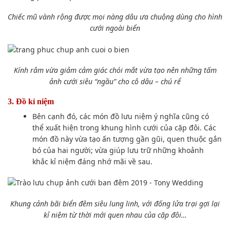
Chiếc mũ vành rộng được mọi nàng dâu
ưa chuộng
dùng
cho hình
cưới ngoài biển
Kính râm vừa giảm
cảm giác
chói mắt vừa tạo nên
những tấm
ảnh
cưới siêu “ngầu”
cho cô dâu – chú rể
3. Đồ kỉ niệm
Bên cạnh
đó
, các món đồ lưu niệm ý nghĩa cũng
có
thể
xuất hiện
trong khung hình cưới của
cặp đôi
. Các
món đồ này vừa
tạo ấn tượng
gần gũi,
quen thuộc
gắn
bó của hai người; vừa giúp
lưu trữ
những khoảnh
khắc
kỉ niệm đáng nhớ mãi về sau.
Khung cảnh
bãi biển đêm siêu
lung linh
, với đống lửa trại gợi lại
kỉ niệm từ thời mới quen nhau của cặp đôi…