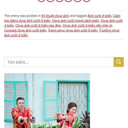
This entry was posted in
Kỹ thuật chụp ảnh
and tagged
Ảnh cưới ở biển
,
Cách
tạo dáng chụp ảnh cưới ở biển
,
Chụp ảnh cưới ngoại cảnh biển
,
Chụp ảnh cưới
ở biển
,
Chụp ảnh cưới ở biển nào đẹp
,
Chụp ảnh cưới ở biển nên mặc gì
,
Concept chụp ảnh cưới biển
,
Trang phục chụp ảnh cưới ở biển
,
Ý tưởng chụp
ảnh cưới ở biển
.