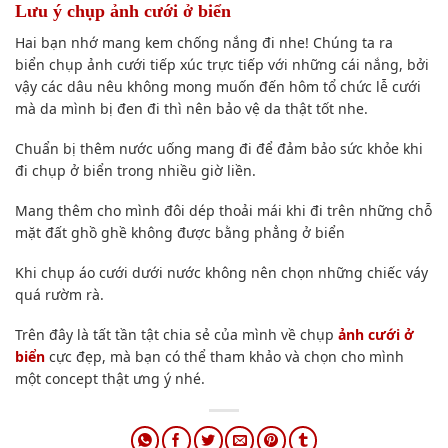
Lưu ý
chụp ảnh
cưới ở biển
Hai bạn nhớ mang kem chống nắng đi nhe! Chúng ta ra
biển
chụp ảnh
cưới
tiếp xúc
trực tiếp với những cái nắng,
bởi
vậy
các dâu nêu không
mong muốn
đến hôm tổ chức lễ cưới
mà da mình bị đen đi
thì nên
bảo vệ da thật tốt nhe.
Chuẩn bị thêm nước uống mang đi
để đảm bảo
sức khỏe khi
đi chụp ở biển trong nhiều giờ liền.
Mang thêm cho mình đôi dép thoải mái khi đi trên những chỗ
mặt đất ghồ ghề
không được
bằng phẳng ở biển
Khi chụp áo cưới dưới nước
không nên
chọn những chiếc váy
quá rườm rà.
Trên đây là tất tần tật chia sẻ của mình về chụp
ảnh cưới ở
biển
cực đẹp, mà bạn có thể tham khảo và chọn cho mình
một concept thật ưng ý nhé.