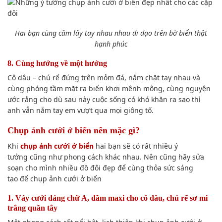
Hai bạn
cùng cầm lấy tay nhau
nhau đi dạo trên bờ biển thật
hạnh phúc
8. Cùng
hướng về
một hướng
Cô dâu
–
chú rể
đứng trên mỏm đá, nắm chặt tay nhau và
cùng phóng tầm mặt ra biển khơi mênh mông, cùng nguyện
ước rằng
cho dù
sau này cuộc sống có
khó khăn
ra sao
thì
anh vẫn nắm tay em vượt qua mọi giông tố.
Chụp ảnh
cưới ở biển nên mặc gì?
Khi
chụp ảnh
cưới ở biển
hai
bạn sẽ
có rất nhiều ý
tưởng
cũng như
phong
cách khác
nhau
. Nên cũng hãy sửa
soạn cho mình nhiều đồ đôi đẹp để cùng thỏa sức
sáng
tạo
để
chụp ảnh
cưới ở biển
1. Váy cưới dáng chữ A, đầm maxi cho
cô dâu
,
chú rể
sơ mi
trắng quần tây