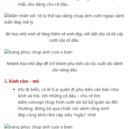
mắt
, dịu dàng cho
cô dâu
.
Bó hoa
nhỏ xinh sẽ tăng thêm vẻ
xinh đẹp
,
nổi bật
cho cả
bộ váy
cưới
của cô dâu.
Nhành hoa nhỏ
đẹp đẽ
trở
thành
phụ kiện cài tóc
xuất sắc
dành
cho nàng dâu
2. Kính râm – mũ
Khi đi biển, có lẽ ít ai
quên
đi phụ kiện
căn bản
như
kính và mũ. Với những cô dâu – chú rể
tìm
kiếm
concept
chụp hình
cưới với bộ
bộ quần áo
đời
thường; đừng bỏ qua chiếc mũ vành rộng
xinh
đẹp
cùng kính râm cặp siêu “ngầu” nhé!