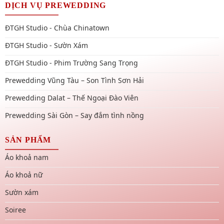
DỊCH VỤ PREWEDDING
ĐTGH Studio - Chùa Chinatown
ĐTGH Studio - Sườn Xám
ĐTGH Studio - Phim Trường Sang Trọng
Prewedding Vũng Tàu – Son Tình Sơn Hải
Prewedding Dalat – Thế Ngoại Đào Viên
Prewedding Sài Gòn – Say đắm tình nồng
SẢN PHẨM
Áo khoả nam
Áo khoả nữ
Sườn xám
Soiree