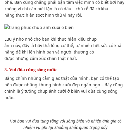
phá. Bạn cũng chẳng phải bận tâm việc mình có biết bơi hay
không vì
chỉ cần
biết lặn là
cô dâu
–
chú rể
đã
có khả
năng
thực hiện soot hình thú vị này rồi.
Lưu ý
nho nhỏ cho bạn khi thực hiện kiểu
chụp
ảnh
này,
đấy
là hãy thả lỏng cơ thể, tự nhiên hết sức
có khả
năng
để khi lên hình bạn và người thương
có
được
những
cảm xúc
chân thật nhất.
3. Vui đùa cùng sóng nước
Bằng chính những
cảm giác
thật của mình, b
ạn có thể
tạo
nên được những khung hình cưới đẹp ngẩn ngơ –
đấy
cũng
chính là ý tưởng
chụp ảnh
cưới ở biển vui đùa cùng sóng
nước.
Hai bạn vui đùa tung tăng với sóng biển và
nhiếp ảnh gia
có
n
hiệm vụ
ghi lại
khoảng khắc quan trọng
đấy