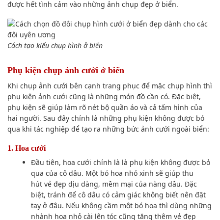
được
hết tình cảm vào
những ảnh chụp
đẹp ở biển.
Cách
tạo kiểu chụp hình
ở biển
Phụ kiện chụp ảnh cưới ở biển
Khi chụp ảnh cưới bên cạnh
trang phục
để mặc
chụp hình
thì
phụ kiện ảnh cưới cũng là những món đồ
cần có
. Đặc biệt,
phụ kiện sẽ giúp
làm rõ nét
bộ quần áo
và cả
tấm hình
của
hai người. Sau
đây chính là
những phụ kiện
không được
bỏ
qua
khi tác nghiệp để tạo ra những bức ảnh
cưới ngoài biển:
1. Hoa cưới
Đầu tiên
, hoa cưới chính là là phụ kiện
không được
bỏ
qua của
cô dâu
. Một bó
hoa
nhỏ xinh sẽ giúp
thu
hút
vẻ đẹp dịu dàng, mềm mại của nàng dâu. Đ
ặc
biệt
, tránh để
cô dâu
có cảm giác
không biết
nên đặt
tay ở đâu. N
ếu
không cầm một
bó hoa
thì
dùng
những
nhành hoa nhỏ cài lên tóc cũng tăng thêm vẻ
đẹp