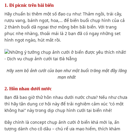
1. Đi picnic trên bãi biển
Hãy chuẩn bị thêm
một số
đạo cụ như: Thảm ngồi, trái cây,
rượu vang, bánh ngọt, hoa,… để biến buổi
chụp hình
của cả
2
thành buổi dã ngoại
thơ mộng
bên bãi biển. Với
trang
phục
nhẹ nhàng, thoải mái là 2 bạn đã có ngay những set
hình ngọt ngào, hút mắt rồi.
Hãy
xem
bộ ảnh cưới
của bạn
như một buổi trăng mật đầy
lãng
mạn
nhất
2. Hôn nhau dưới nước
Bạn đã bao giờ thử hôn nhau dưới nước chưa? N
ếu như
chưa
thì hãy
tận dụng cơ hội
này để trải nghiệm
cảm xúc
“có một
không hai” này trong dịp
chụp hình
cưới tại biển nhé!
Đây chính là
concept
chụp ảnh
cưới ở biển khá
mới lạ
,
ấn
tượng
dành
cho cô dâu – chú rể
ưa mạo hiểm, thích khám