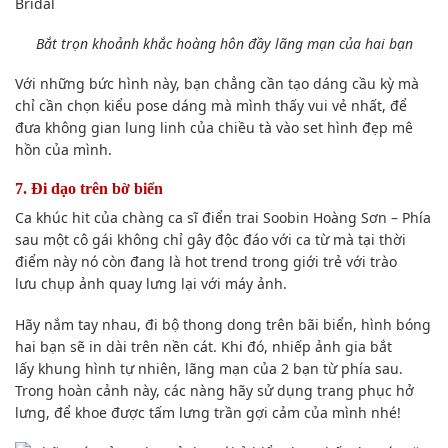
Bắt trọn khoảnh khắc hoàng hôn đầy
lãng mạn
của hai bạn
Với
những bức hình
này, bạn chẳng cần
tạo dáng
cầu kỳ mà
chỉ
cần chọn
kiểu pose dáng mà mình thấy
vui vẻ nhất
, để
đưa
không gian
lung linh
của chiều tà vào set hình đẹp mê
hồn của mình.
7. Đi dạo trên bờ biển
Ca khúc hit của
chàng
ca sĩ điển trai Soobin Hoàng Sơn – Phía
sau một cô gái
không chỉ
gây
độc đáo
với ca từ mà
tại thời
điểm này
nó còn đang là hot
trend
trong giới trẻ với trào
lưu
chụp ảnh
quay lưng lại với
máy ảnh
.
Hãy nắm tay nhau, đi bộ thong dong trên bãi biển, hình bóng
hai
bạn sẽ
in dài trên nền cát. K
hi đó
,
nhiếp ảnh gia
bắt
lấy khung hình tự nhiên,
lãng mạn
của 2 bạn
từ phía sau
.
Trong
hoàn cảnh
này, các nàng hãy
sử dụng
trang phục
hở
lưng, để khoe được tấm lưng trần gợi cảm của mình nhé!