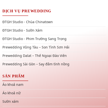
DỊCH VỤ PREWEDDING
ĐTGH Studio - Chùa Chinatown
ĐTGH Studio - Sườn Xám
ĐTGH Studio - Phim Trường Sang Trọng
Prewedding Vũng Tàu – Son Tình Sơn Hải
Prewedding Dalat – Thế Ngoại Đào Viên
Prewedding Sài Gòn – Say đắm tình nồng
SẢN PHẨM
Áo khoả nam
Áo khoả nữ
Sườn xám