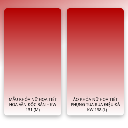
MẪU KHỎA NỮ HỌA TIẾT
ÁO KHỎA NỮ HỌA TIẾT
HOA VĂN ĐỘC BẢN – KW
PHỤNG TUA RUA ĐIỆU ĐÀ
151 (M)
– KW 138 (L)