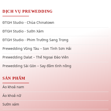
DỊCH VỤ PREWEDDING
ĐTGH Studio - Chùa Chinatown
ĐTGH Studio - Sườn Xám
ĐTGH Studio - Phim Trường Sang Trọng
Prewedding Vũng Tàu – Son Tình Sơn Hải
Prewedding Dalat – Thế Ngoại Đào Viên
Prewedding Sài Gòn – Say đắm tình nồng
SẢN PHẨM
Áo khoả nam
Áo khoả nữ
Sườn xám