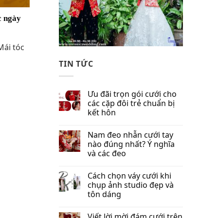
c ngày
Mái tóc
TIN TỨC
Ưu đãi trọn gói cưới cho
các cặp đôi trẻ chuẩn bị
kết hôn
Nam đeo nhẫn cưới tay
nào đúng nhất​? Ý nghĩa
và các đeo
Cách chọn váy cưới khi
chụp ảnh studio đẹp và
tôn dáng
Viết lời mời đám cưới trên