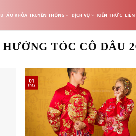
ỆU
ÁO KHỎA TRUYỀN THỐNG
DỊCH VỤ
KIẾN THỨC
LIÊN
 HƯỚNG TÓC CÔ DÂU 2
01
Th12