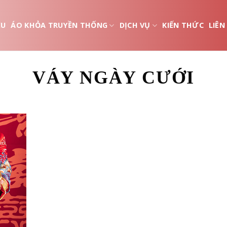
ỆU
ÁO KHỎA TRUYỀN THỐNG
DỊCH VỤ
KIẾN THỨC
LIÊN
VÁY NGÀY CƯỚI