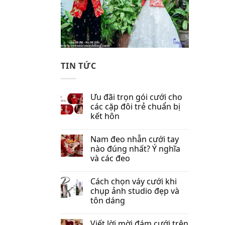
TIN TỨC
Ưu đãi trọn gói cưới cho
các cặp đôi trẻ chuẩn bị
kết hôn
Nam đeo nhẫn cưới tay
nào đúng nhất​? Ý nghĩa
và các đeo
Cách chọn váy cưới khi
chụp ảnh studio đẹp và
tôn dáng
Viết lời mời đám cưới trên