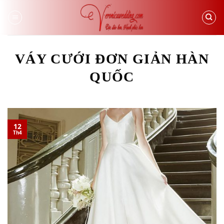
Skip
to
content
VÁY CƯỚI ĐƠN GIẢN HÀN
QUỐC
12
Th4