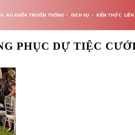
ỆU
ÁO KHỎA TRUYỀN THỐNG
DỊCH VỤ
KIẾN THỨC
LIÊN
G PHỤC DỰ TIỆC CƯỚI