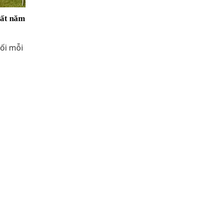
hất năm
rối mỗi