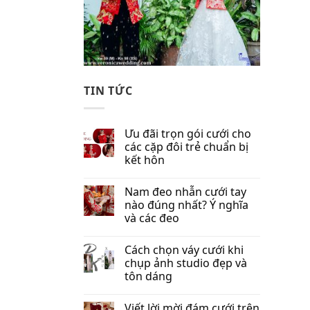
TIN TỨC
Ưu đãi trọn gói cưới cho
các cặp đôi trẻ chuẩn bị
kết hôn
Nam đeo nhẫn cưới tay
nào đúng nhất​? Ý nghĩa
và các đeo
Cách chọn váy cưới khi
chụp ảnh studio đẹp và
tôn dáng
Viết lời mời đám cưới trên