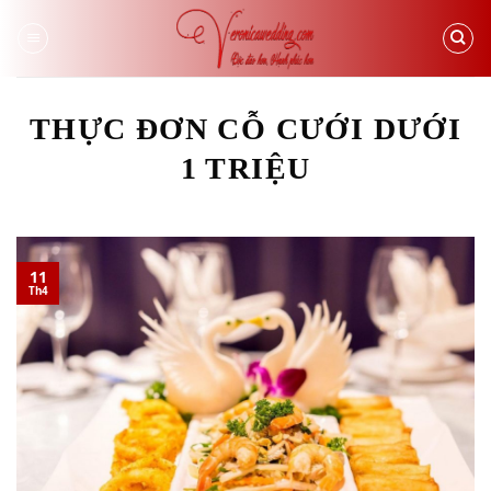
Skip
to
content
THỰC ĐƠN CỖ CƯỚI DƯỚI
1 TRIỆU
11
Th4