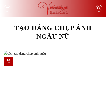
Skip
to
content
TẠO DÁNG CHỤP ẢNH
NGẦU NỮ
18
Th4