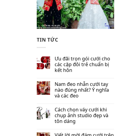
TIN TỨC
Ưu đãi trọn gói cưới cho
các cặp đôi trẻ chuẩn bị
kết hôn
Nam đeo nhẫn cưới tay
nào đúng nhất​? Ý nghĩa
và các đeo
Cách chọn váy cưới khi
chụp ảnh studio đẹp và
tôn dáng
Viết lời mời đám cưới trên