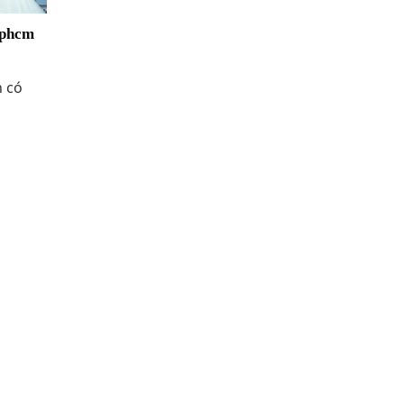
Tphcm
n có