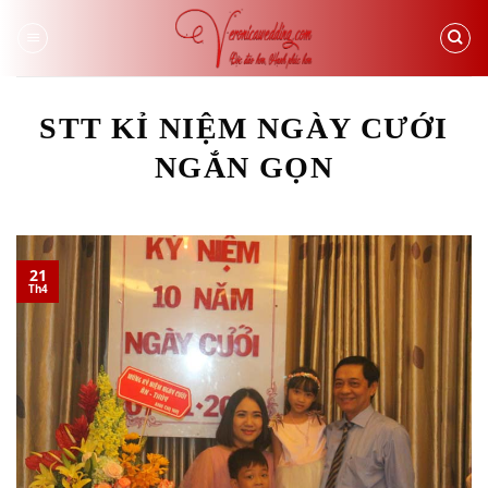
Skip
to
content
STT KỈ NIỆM NGÀY CƯỚI
NGẮN GỌN
21
Th4