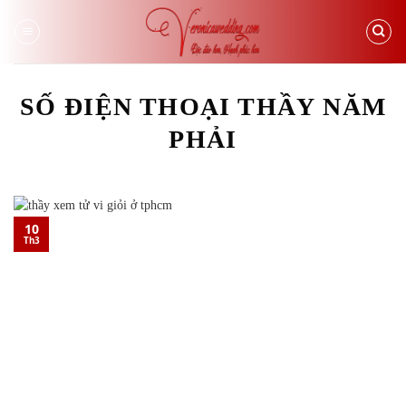
Skip
to
content
SỐ ĐIỆN THOẠI THẦY NĂM
PHẢI
10
Th3