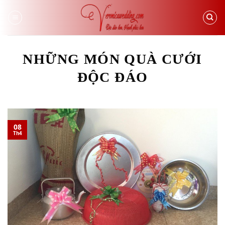
Skip
to
content
NHỮNG MÓN QUÀ CƯỚI
ĐỘC ĐÁO
08
Th4