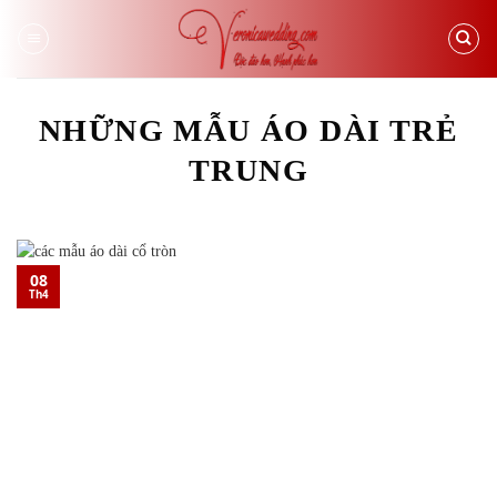
Skip
to
content
NHỮNG MẪU ÁO DÀI TRẺ
TRUNG
08
Th4