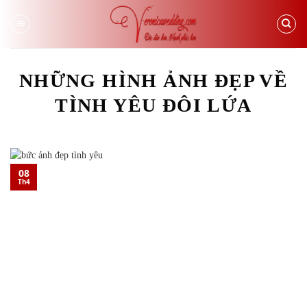
Skip
to
content
NHỮNG HÌNH ẢNH ĐẸP VỀ
TÌNH YÊU ĐÔI LỨA
08
Th4