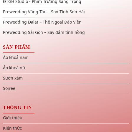
ĐTGH Studio - Phim Trường Sang Trọng
Prewedding Vũng Tàu – Son Tình Sơn Hải
Prewedding Dalat – Thế Ngoại Đào Viên
Prewedding Sài Gòn – Say đắm tình nồng
SẢN PHẨM
Áo khoả nam
Áo khoả nữ
Sườn xám
Soiree
THÔNG TIN
Giới thiệu
Kiến thức