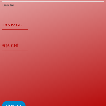
Liên hệ
FANPAGE
ĐỊA CHỈ
Chat Zalo