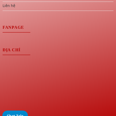
Liên hệ
FANPAGE
ĐỊA CHỈ
Chat Zalo