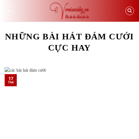
Skip
to
content
NHỮNG BÀI HÁT ĐÁM CƯỚI
CỰC HAY
17
Th4