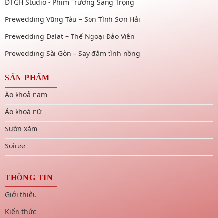
ĐTGH Studio - Phim Trường Sang Trọng
Prewedding Vũng Tàu – Son Tình Sơn Hải
Prewedding Dalat – Thế Ngoại Đào Viên
Prewedding Sài Gòn – Say đắm tình nồng
SẢN PHẨM
Áo khoả nam
Áo khoả nữ
Sườn xám
Soiree
THÔNG TIN
Giới thiệu
Kiến thức