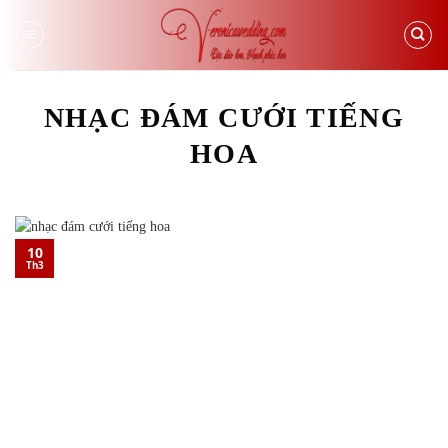
Skip
to
content
NHẠC ĐÁM CƯỚI TIẾNG
HOA
10
Th3