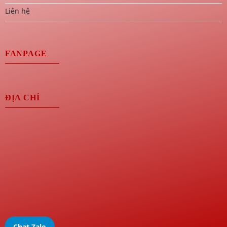
Liên hệ
FANPAGE
ĐỊA CHỈ
Chat Zalo