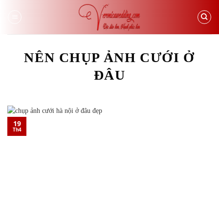
Skip
to
content
NÊN CHỤP ẢNH CƯỚI Ở
ĐÂU
19
Th4