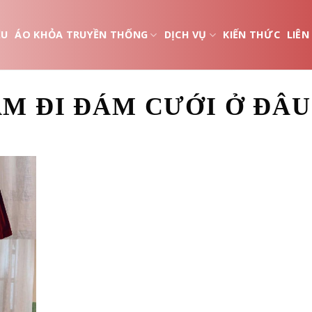
ỆU
ÁO KHỎA TRUYỀN THỐNG
DỊCH VỤ
KIẾN THỨC
LIÊN
M ĐI ĐÁM CƯỚI Ở ĐÂ