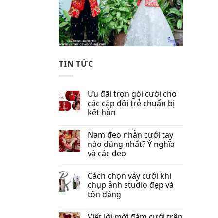
TIN TỨC
Ưu đãi trọn gói cưới cho
các cặp đôi trẻ chuẩn bị
kết hôn
Nam đeo nhẫn cưới tay
nào đúng nhất​? Ý nghĩa
và các đeo
Cách chọn váy cưới khi
chụp ảnh studio đẹp và
tôn dáng
Viết lời mời đám cưới trên