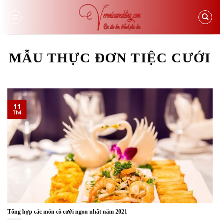
Skip
to
content
MẪU THỰC ĐƠN TIỆC CƯỚI
11
Th4
Tổng hợp các món cỗ cưới ngon nhất năm 2021