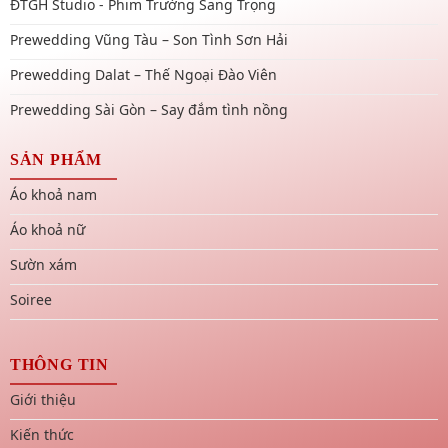
ĐTGH Studio - Phim Trường Sang Trọng
Prewedding Vũng Tàu – Son Tình Sơn Hải
Prewedding Dalat – Thế Ngoại Đào Viên
Prewedding Sài Gòn – Say đắm tình nồng
SẢN PHẨM
Áo khoả nam
Áo khoả nữ
Sườn xám
Soiree
THÔNG TIN
Giới thiệu
Kiến thức