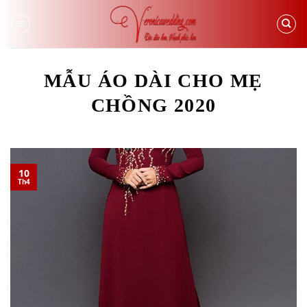
Skip
to
content
MẪU ÁO DÀI CHO MẸ
CHỒNG 2020
10
Th4