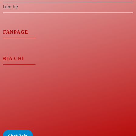
Liên hệ
FANPAGE
ĐỊA CHỈ
Chat Zalo