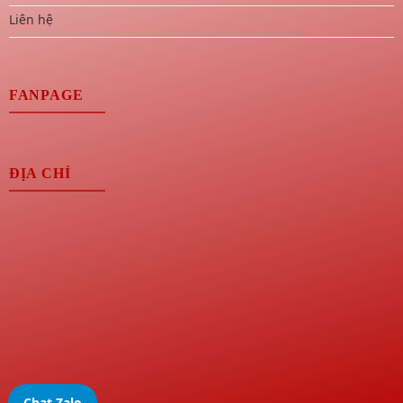
Liên hệ
FANPAGE
ĐỊA CHỈ
Chat Zalo