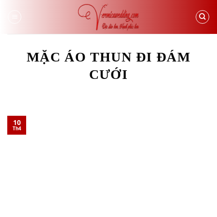
Skip
to
content
MẶC ÁO THUN ĐI ĐÁM
CƯỚI
10
Th4