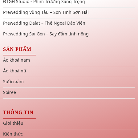
ĐTGH Studio - Phim Trường Sang Trọng
Prewedding Vũng Tàu – Son Tình Sơn Hải
Prewedding Dalat – Thế Ngoại Đào Viên
Prewedding Sài Gòn – Say đắm tình nồng
SẢN PHẨM
Áo khoả nam
Áo khoả nữ
Sườn xám
Soiree
THÔNG TIN
Giới thiệu
Kiến thức