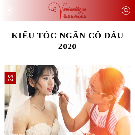
Skip
to
content
KIỂU TÓC NGẮN CÔ DÂU
2020
04
Th4