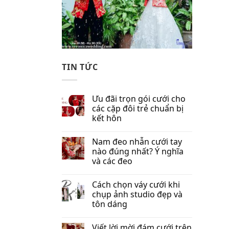
TIN TỨC
Ưu đãi trọn gói cưới cho
các cặp đôi trẻ chuẩn bị
kết hôn
Nam đeo nhẫn cưới tay
nào đúng nhất​? Ý nghĩa
và các đeo
Cách chọn váy cưới khi
chụp ảnh studio đẹp và
tôn dáng
Viết lời mời đám cưới trên