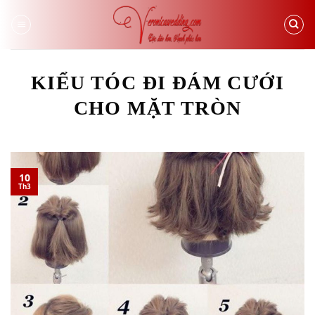
Skip
to
content
KIỂU TÓC ĐI ĐÁM CƯỚI
CHO MẶT TRÒN
10
Th3