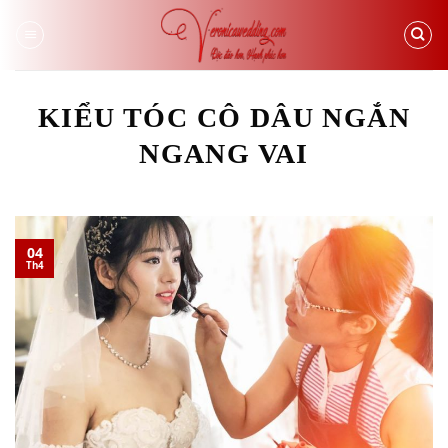
Skip
to
content
KIỂU TÓC CÔ DÂU NGẮN
NGANG VAI
04
Th4