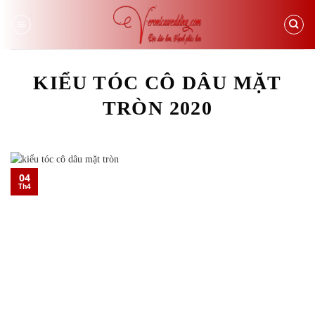
Skip
to
content
KIỂU TÓC CÔ DÂU MẶT
TRÒN 2020
04
Th4