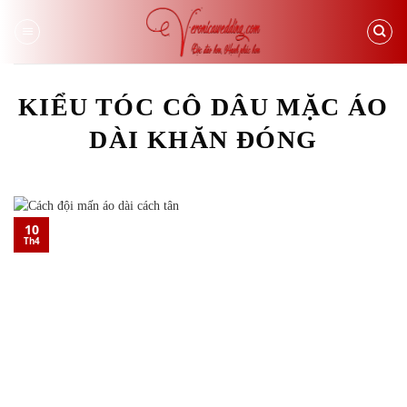
Skip
to
content
KIỂU TÓC CÔ DÂU MẶC ÁO
DÀI KHĂN ĐÓNG
10
Th4