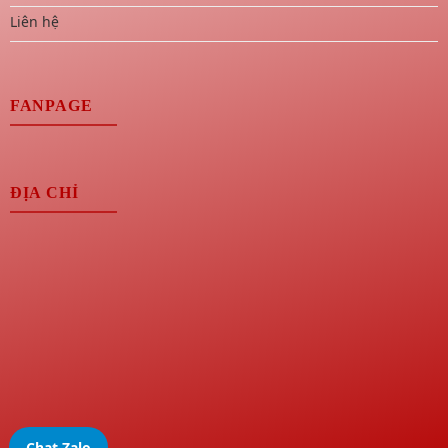
Liên hệ
FANPAGE
ĐỊA CHỈ
Chat Zalo