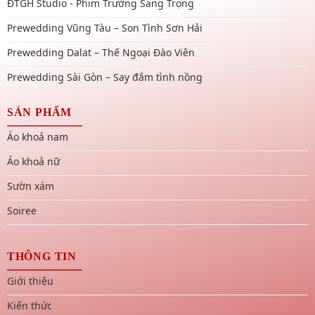
ĐTGH Studio - Phim Trường Sang Trọng
Prewedding Vũng Tàu – Son Tình Sơn Hải
Prewedding Dalat – Thế Ngoại Đào Viên
Prewedding Sài Gòn – Say đắm tình nồng
SẢN PHẨM
Áo khoả nam
Áo khoả nữ
Sườn xám
Soiree
THÔNG TIN
Giới thiệu
Kiến thức