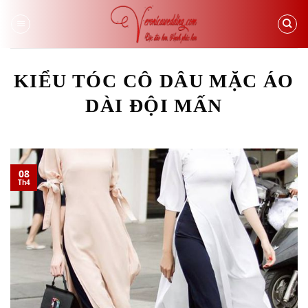
Skip
to
content
KIỂU TÓC CÔ DÂU MẶC ÁO
DÀI ĐỘI MẤN
08
Th4