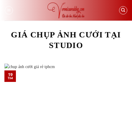
Skip
to
content
GIÁ CHỤP ẢNH CƯỚI TẠI
STUDIO
19
Th4