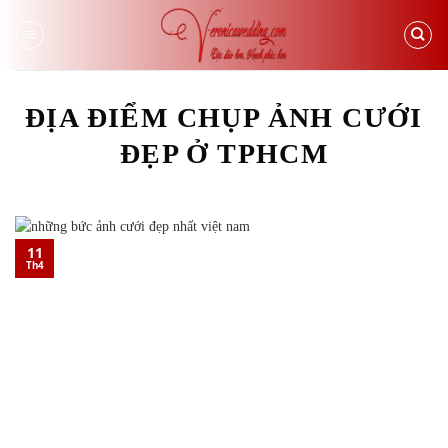
Skip
to
content
ĐỊA ĐIỂM CHỤP ẢNH CƯỚI
ĐẸP Ở TPHCM
11
Th4