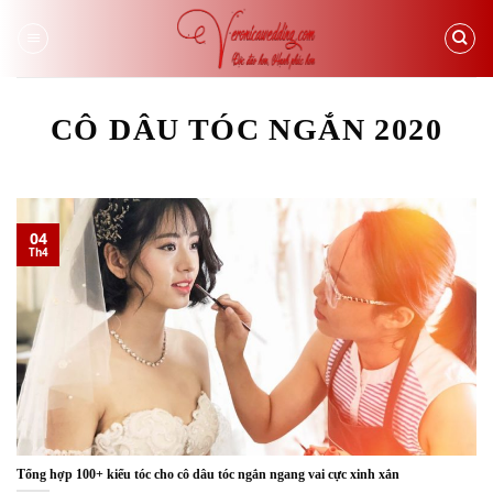
Skip
to
content
CÔ DÂU TÓC NGẮN 2020
04
Th4
Tổng hợp 100+ kiểu tóc cho cô dâu tóc ngắn ngang vai cực xinh xắn