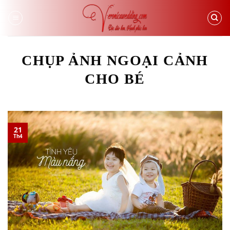
Skip
to
content
CHỤP ẢNH NGOẠI CẢNH
CHO BÉ
21
Th4