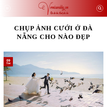
Skip
to
content
CHỤP ẢNH CƯỚI Ở ĐÀ
NẴNG CHO NÀO ĐẸP
09
Th4