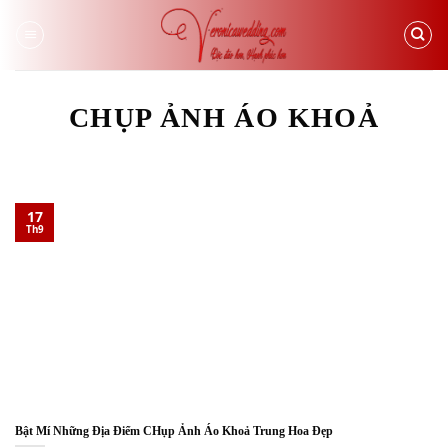
Skip
to
content
CHỤP ẢNH ÁO KHOẢ
17
Th9
Bật Mí Những Địa Điểm CHụp Ảnh Áo Khoả Trung Hoa Đẹp