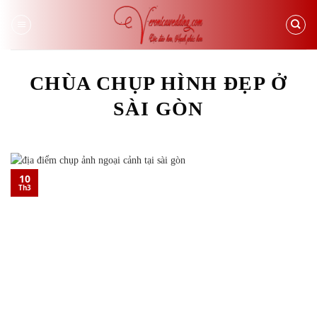
Skip
to
content
CHÙA CHỤP HÌNH ĐẸP Ở
SÀI GÒN
10
Th3